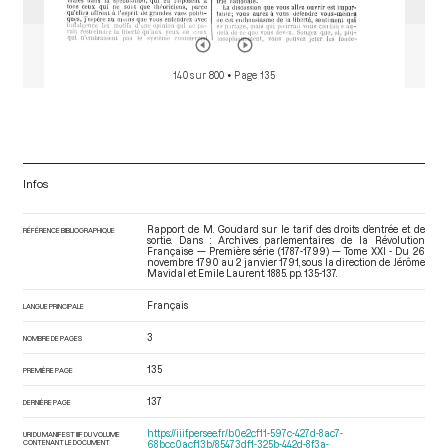
140 sur 800
• Page 135
Infos
Rapport de M. Goudard sur le tarif des droits d’entrée et de
RÉFÉRENCE BIBLIOGRAPHIQUE
sortie. Dans : Archives parlementaires de la Révolution
Française — Première série (1787-1799) — Tome XXI - Du 26
novembre 1790 au 2 janvier 1791
, sous la direction de Jérôme
Mavidal et Emile Laurent. 1885. pp. 135-137.
Français
LANGUE PRINCIPALE
3
NOMBRE DE PAGES
135
PREMIÈRE PAGE
137
DERNIÈRE PAGE
https://iiif.persee.fr/b0e2cf11-597c-427d-8ac7-
URI DU MANIFEST IIIF DU VOLUME
CONTENANT LE DOCUMENT
68bcc0acf13b/85473df1-325b-442d-8f3a-