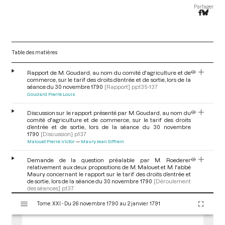
Partager
Table des matières
Rapport de M. Goudard, au nom du comité d'agriculture et de
commerce, sur le tarif des droits d’entrée et de sortie, lors de la
séance du 30 novembre 1790
[Rapport]
pp.135-137
Goudard Pierre Louis
Discussion sur le rapport présenté par M. Goudard, au nom du
comité d'agriculture et de commerce, sur le tarif des droits
d’entrée et de sortie, lors de la séance du 30 novembre
1790
[Discussion]
p.137
Malouet Pierre Victor
Maury Jean Siffrein
Demande de la question préalable par M. Roederer
relativement aux deux propositions de M. Malouet et M. l'abbé
Maury concernant le rapport sur le tarif des droits d’entrée et
de sortie, lors de la séance du 30 novembre 1790
[Déroulement
des séances]
p.137
V
Roederer Pierre Louis
Tome XXI - Du 26 novembre 1790 au 2 janvier 1791
i
s