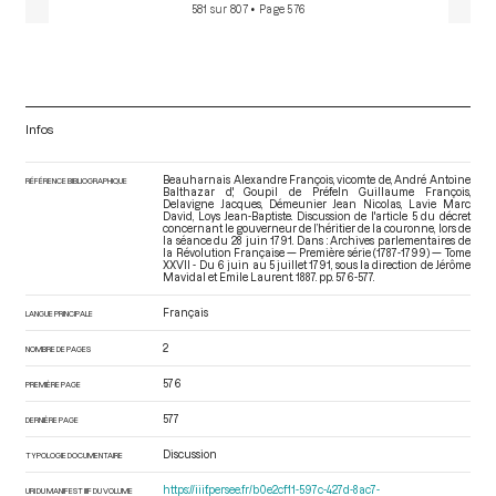
581 sur 807
• Page 576
Infos
Beauharnais Alexandre François, vicomte de, André Antoine
RÉFÉRENCE BIBLIOGRAPHIQUE
Balthazar d', Goupil de Préfeln Guillaume François,
Delavigne Jacques, Démeunier Jean Nicolas, Lavie Marc
David, Loys Jean-Baptiste. Discussion de l'article 5 du décret
concernant le gouverneur de l’héritier de la couronne, lors de
la séance du 28 juin 1791. Dans : Archives parlementaires de
la Révolution Française — Première série (1787-1799) — Tome
XXVII - Du 6 juin au 5 juillet 1791
, sous la direction de Jérôme
Mavidal et Emile Laurent. 1887. pp. 576-577.
Français
LANGUE PRINCIPALE
2
NOMBRE DE PAGES
576
PREMIÈRE PAGE
577
DERNIÈRE PAGE
Discussion
TYPOLOGIE DOCUMENTAIRE
https://iiif.persee.fr/b0e2cf11-597c-427d-8ac7-
URI DU MANIFEST IIIF DU VOLUME