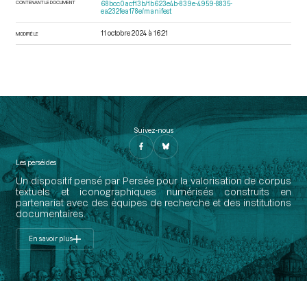
CONTENANT LE DOCUMENT
68bcc0acf13b/1b623e4b-839e-4959-8835-
ea232fea178e/manifest
11 octobre 2024 à 16:21
MODIFIÉ LE
Suivez-nous
Les perséides
Un dispositif pensé par Persée pour la valorisation de corpus
textuels et iconographiques numérisés construits en
partenariat avec des équipes de recherche et des institutions
documentaires.
En savoir plus