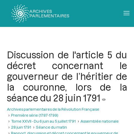
ARCHIVES
PARLEMENTAIRES
Fil
d'Ariane
Discussion de l'article 5 du
décret concernant le
gouverneur de l’héritier de
la couronne, lors de la
séance du 28 juin 1791
Archives parlementaires de la Révolution Française
Première série (1787-1799)
Tome XXVII - Du 6 juin au 5 juillet 1791
Assemblée nationale
28 juin 1791
Séance du matin
Rapport, discussion et décret concernant le gouverneur de