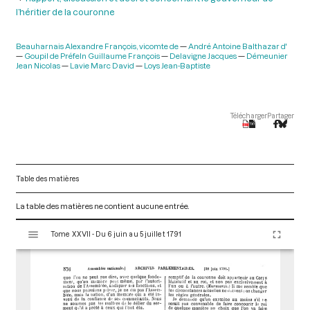
l’héritier de la couronne
Beauharnais Alexandre François, vicomte de
André Antoine Balthazar d'
Goupil de Préfeln Guillaume François
Delavigne Jacques
Démeunier
Jean Nicolas
Lavie Marc David
Loys Jean-Baptiste
Télécharger
Partager
Table des matières
La table des matières ne contient aucune entrée.
V
Tome XXVII - Du 6 juin au 5 juillet 1791
i
s
u
a
l
i