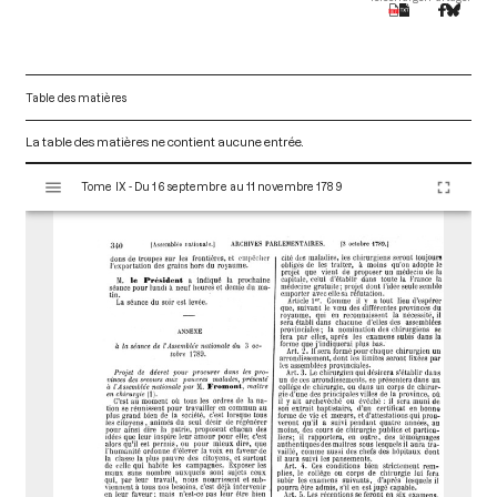
Table des matières
La table des matières ne contient aucune entrée.
V
Tome IX - Du 16 septembre au 11 novembre 1789
i
s
u
a
l
i
s
e
u
r
M
i
r
a
d