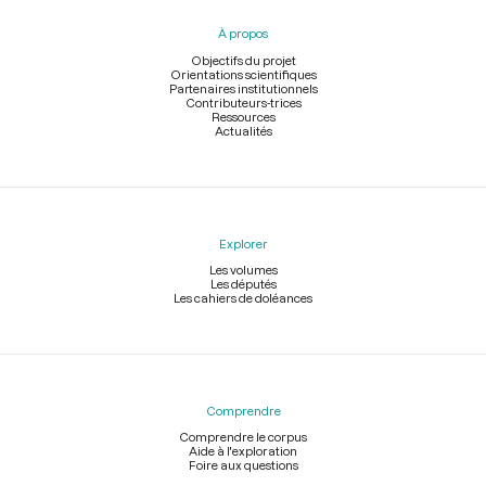
pied
À propos
de
page
Objectifs du projet
Orientations scientifiques
Partenaires institutionnels
Contributeurs-trices
Ressources
Actualités
Explorer
Les volumes
Les députés
Les cahiers de doléances
Comprendre
Comprendre le corpus
Aide à l'exploration
Foire aux questions