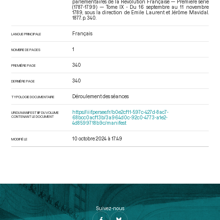
parlementaires de la Révolution Française — Première série
(1787-1799) — Tome IX - Du 16 septembre au 11 novembre
1789
, sous la direction de Emile Laurent et Jérôme Mavidal.
1877. p. 340.
Français
LANGUE PRINCIPALE
1
NOMBRE DE PAGES
340
PREMIÈRE PAGE
340
DERNIÈRE PAGE
Déroulement des séances
TYPOLOGIE DOCUMENTAIRE
https://iiif.persee.fr/b0e2cf11-597c-427d-8ac7-
URI DU MANIFEST IIIF DU VOLUME
CONTENANT LE DOCUMENT
68bcc0acf13b/3a964d0c-92c0-4773-a1e2-
4d8599718b9c/manifest
10 octobre 2024 à 17:49
MODIFIÉ LE
Suivez-nous