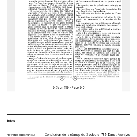
o
r
343 sur 799
• Page 340
Infos
Conclusion de la séance du 3 octobre 1789. Dans : Archives
RÉFÉRENCE BIBLIOGRAPHIQUE