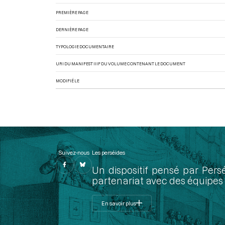
PREMIÈRE PAGE
DERNIÈRE PAGE
TYPOLOGIE DOCUMENTAIRE
URI DU MANIFEST IIIF DU VOLUME CONTENANT LE DOCUMENT
MODIFIÉ LE
Suivez-nous
Les perséides
Un dispositif pensé par Pers
partenariat avec des équipes 
En savoir plus