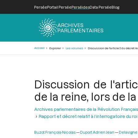
Persée
Portail Persée
Perséides
Data Persée
Blog
ARCHIVES
PARLEMENTAIRES
Fil
Accueil
Explorer
Les volumes
Discussion de l'article 2 du décret rela
d'Ariane
Discussion de l'artic
de la reine, lors de l
Archives parlementaires de la Révolution Françai
Rapport et décret relatif à l’interrogatoire du roi
Buzot François-Nicolas
Duport Adrien Jean
Delavigne