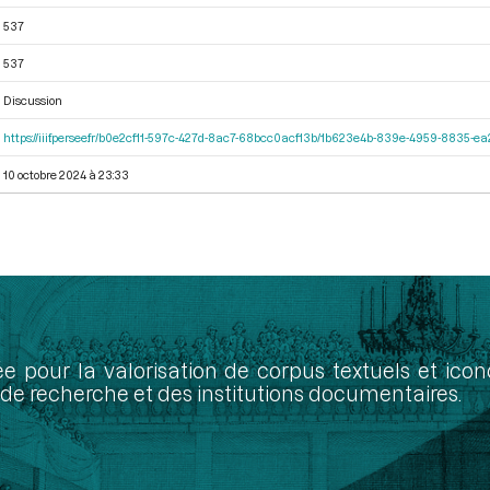
537
537
Discussion
https://iiif.persee.fr/b0e2cf11-597c-427d-8ac7-68bcc0acf13b/1b623e4b-839e-4959-8835-
10 octobre 2024 à 23:33
ée pour la valorisation de corpus textuels et ic
de recherche et des institutions documentaires.