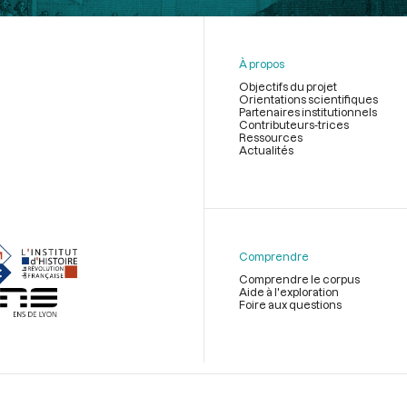
À propos
Objectifs du projet
Orientations scientifiques
Partenaires institutionnels
Contributeurs-trices
Ressources
Actualités
Menu
du
pied
de
Comprendre
page
Comprendre le corpus
Aide à l'exploration
Foire aux questions