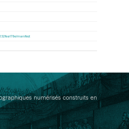
ea232fea178e/manifest
onographiques numérisés construits en