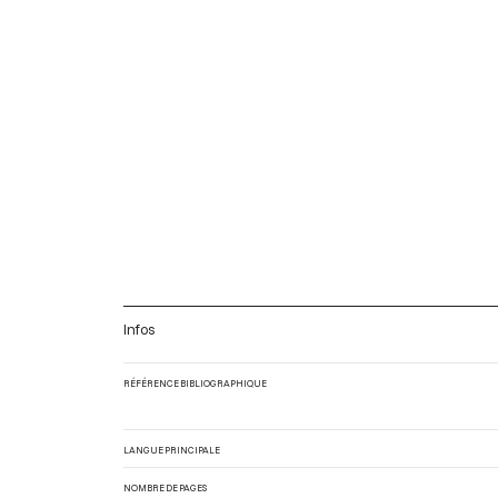
Infos
RÉFÉRENCE BIBLIOGRAPHIQUE
LANGUE PRINCIPALE
NOMBRE DE PAGES