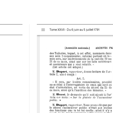
V
Tome XXVII - Du 6 juin au 5 juillet 1791
i
s
u
a
l
i
s
e
u
r
M
i
r
a
d
o