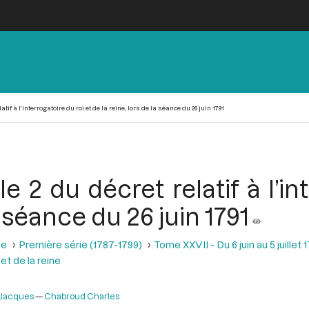
tif à l’interrogatoire du roi et de la reine, lors de la séance du 26 juin 1791
le 2 du décret relatif à l’in
a séance du 26 juin 1791
se
Première série (1787-1799)
Tome XXVII - Du 6 juin au 5 juillet 
 et de la reine
 Jacques
Chabroud Charles