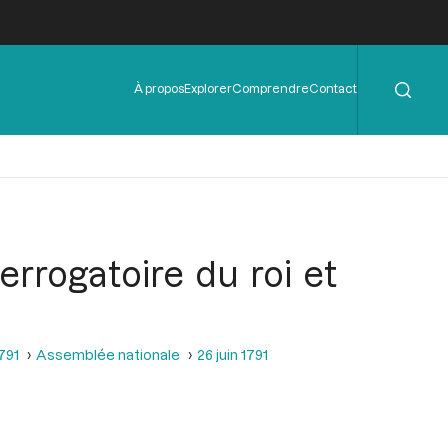
Rechercher
Menu
À propos
Explorer
Comprendre
Contact
de
l'en-
tête
terrogatoire du roi et
1791
Assemblée nationale
26 juin 1791