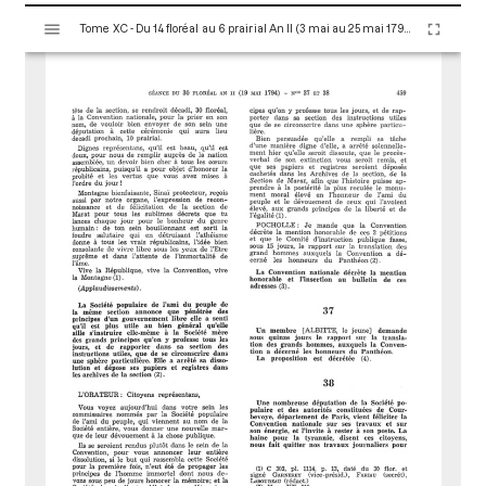
V
Tome XC - Du 14 floréal au 6 prairial An II (3 mai au 25 mai 1794)
i
s
u
a
l
i
s
e
u
r
M
i
r
a
d
o
r