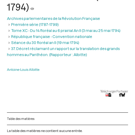
1794)
Archives parlementaires de la Révolution Française
Première série (1787-1799)
Tome XC - Du 14 floréal au 6 prairial An II (3 mai au 25 mai 1794)
République française - Convention nationale
Séance du 30 floréal an II (19 mai 1794)
37. Décret réclamant un rapport sur la translation des grands
hommes au Panthéon. (Rapporteur : Albitte)
Antoine-Louis Albitte
Télécharger
Partager
Table des matières
La table des matières ne contient aucune entrée.