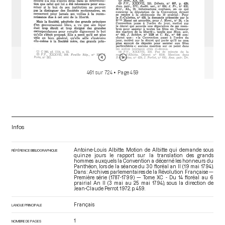
461 sur 724
• Page 459
Infos
Antoine-Louis Albitte. Motion de Albitte qui demande sous
RÉFÉRENCE BIBLIOGRAPHIQUE
quinze jours le rapport sur la translation des grands
hommes auxquels la Convention a décerné les honneurs du
Panthéon, lors de la séance du 30 floréal an II (19 mai 1794).
Dans : Archives parlementaires de la Révolution Française —
Première série (1787-1799) — Tome XC - Du 14 floréal au 6
prairial An II (3 mai au 25 mai 1794)
, sous la direction de
Jean-Claude Perrot. 1972. p. 459.
Français
LANGUE PRINCIPALE
1
NOMBRE DE PAGES