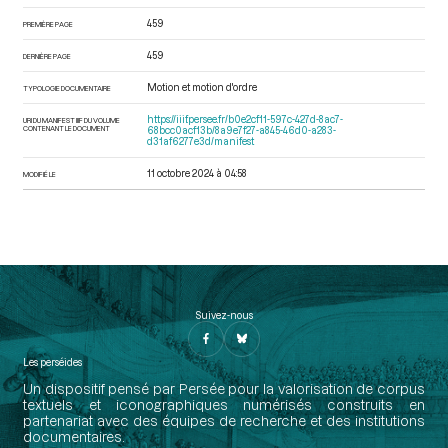
459
PREMIÈRE PAGE
459
DERNIÈRE PAGE
Motion et motion d'ordre
TYPOLOGIE DOCUMENTAIRE
https://iiif.persee.fr/b0e2cf11-597c-427d-8ac7-
URI DU MANIFEST IIIF DU VOLUME
CONTENANT LE DOCUMENT
68bcc0acf13b/8a9e7f27-a845-46d0-a283-
d31af6277e3d/manifest
11 octobre 2024 à 04:58
MODIFIÉ LE
Suivez-nous
Les perséides
Un dispositif pensé par Persée pour la valorisation de corpus
textuels et iconographiques numérisés construits en
partenariat avec des équipes de recherche et des institutions
documentaires.