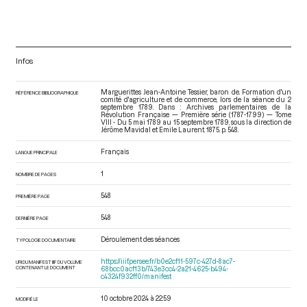
Infos
Marguerittes Jean-Antoine Tessier, baron de. Formation d'un
RÉFÉRENCE BIBLIOGRAPHIQUE
comité d'agriculture et de commerce, lors de la séance du 2
septembre 1789. Dans : Archives parlementaires de la
Révolution Française — Première série (1787-1799) — Tome
VIII - Du 5 mai 1789 au 15 septembre 1789
, sous la direction de
Jérôme Mavidal et Emile Laurent. 1875. p. 548.
Français
LANGUE PRINCIPALE
1
NOMBRE DE PAGES
548
PREMIÈRE PAGE
548
DERNIÈRE PAGE
Déroulement des séances
TYPOLOGIE DOCUMENTAIRE
https://iiif.persee.fr/b0e2cf11-597c-427d-8ac7-
URI DU MANIFEST IIIF DU VOLUME
CONTENANT LE DOCUMENT
68bcc0acf13b/743e3cc4-2a21-4625-b494-
c4324f932ff0/manifest
10 octobre 2024 à 22:59
MODIFIÉ LE