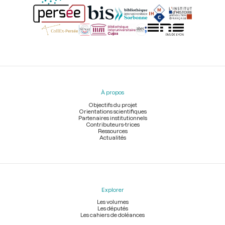
Menu
du
pied
À propos
de
page
Objectifs du projet
Orientations scientifiques
Partenaires institutionnels
Contributeurs-trices
Ressources
Actualités
Explorer
Les volumes
Les députés
Les cahiers de doléances