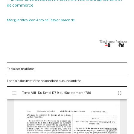
de commerce
Marguerittes Jean-Antoine Tessier, baron de
Télécharger
Partager
Table des matières
La table des matières ne contient aucune entrée.
V
Tome VIII - Du 5 mai 1789 au 15 septembre 1789
i
s
u
a
l
i
s