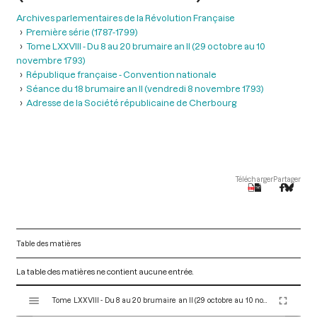
Archives parlementaires de la Révolution Française
Première série (1787-1799)
Tome LXXVIII - Du 8 au 20 brumaire an II (29 octobre au 10
novembre 1793)
République française - Convention nationale
Séance du 18 brumaire an II (vendredi 8 novembre 1793)
Adresse de la Société républicaine de Cherbourg
Télécharger
Partager
Table des matières
La table des matières ne contient aucune entrée.
V
Tome LXXVIII - Du 8 au 20 brumaire an II (29 octobre au 10 novembre 1793)
i