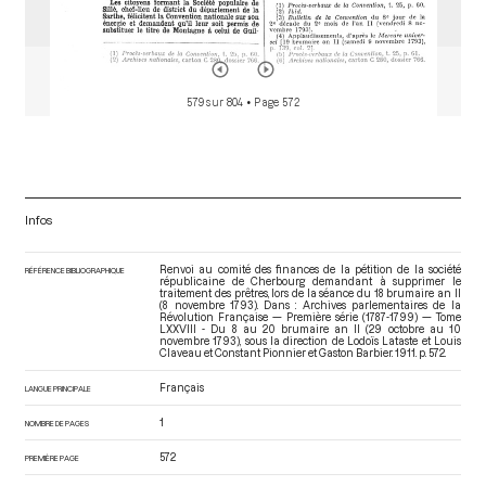
579 sur 804
• Page 572
Infos
Renvoi au comité des finances de la pétition de la société
RÉFÉRENCE BIBLIOGRAPHIQUE
républicaine de Cherbourg demandant à supprimer le
traitement des prêtres, lors de la séance du 18 brumaire an II
(8 novembre 1793). Dans : Archives parlementaires de la
Révolution Française — Première série (1787-1799) — Tome
LXXVIII - Du 8 au 20 brumaire an II (29 octobre au 10
novembre 1793)
, sous la direction de Lodoïs Lataste et Louis
Claveau et Constant Pionnier et Gaston Barbier. 1911. p. 572.
Français
LANGUE PRINCIPALE
1
NOMBRE DE PAGES
572
PREMIÈRE PAGE