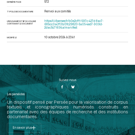
572
DERNIÈRE PAGE
Renvoi aux comités
TYPOLOGIE DOCUMENTAIRE
https://iiif.persee.fr/b0e2cf11-597c-427d-8ac7-
URI DU MANIFEST IIIF DU VOLUME
CONTENANT LE DOCUMENT
68bcc0acf13b/3fc29820-5a05-4ed7-909d-
2dac5471694a/manifest
10 octobre 2024 à 23:41
MODIFIÉ LE
Suivez-nous
Les perséides
Un dispositif pensé par Persée pour la valorisation de corpus
textuels et iconographiques numérisés construits en
partenariat avec des équipes de recherche et des institutions
documentaires.
En savoir plus