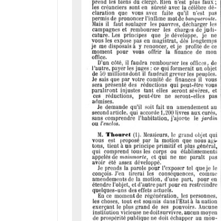
d
o
r