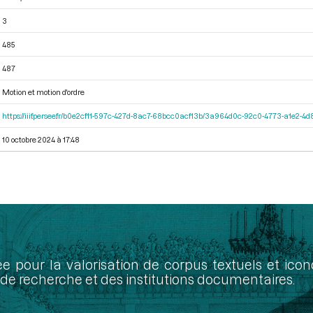
3
485
487
Motion et motion d'ordre
https://iiif.persee.fr/b0e2cf11-597c-427d-8ac7-68bcc0acf13b/3a964d0c-92c0-4773-a1e2-
10 octobre 2024 à 17:48
ée pour la valorisation de corpus textuels et ic
de recherche et des institutions documentaires.