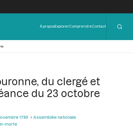
Rechercher
Menu
À propos
Explorer
Comprendre
Contact
de
l'en-
tête
789
ouronne, du clergé et
séance du 23 octobre
 novembre 1789
Assemblée nationale
ain-morte