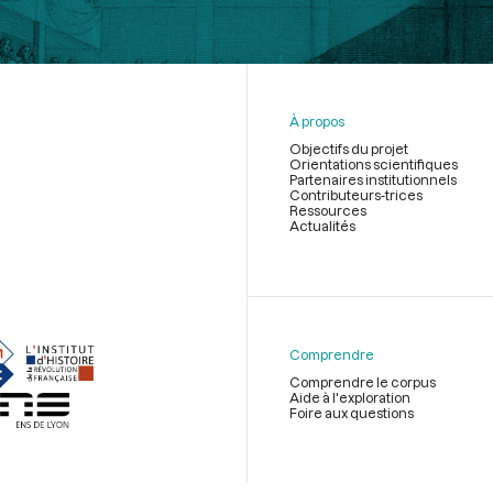
À propos
Objectifs du projet
Orientations scientifiques
Partenaires institutionnels
Contributeurs-trices
Ressources
Actualités
Menu
du
pied
de
Comprendre
page
Comprendre le corpus
Aide à l'exploration
Foire aux questions