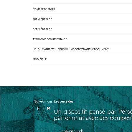
NOMBRE DE PAGES
PREMIÈRE PAGE
DERNIÈRE PAGE
TYPOLOGIE DOCUMENTAIRE
URI DU MANIFEST IIIF DU VOLUME CONTENANT LE DOCUMENT
MODIFIÉ LE
Suivez-nous
Les perséides
Un dispositif pensé par Pers
partenariat avec des équipes 
En savoir plus