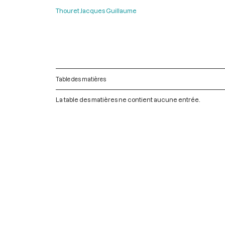
Thouret Jacques Guillaume
Table des matières
La table des matières ne contient aucune entrée.