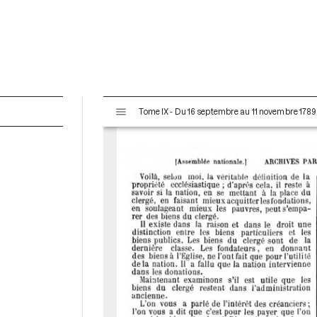
V
Tome IX - Du 16 septembre au 11 novembre 1789
i
s
u
a
l
i
s
e
u
r
M
i
r
a