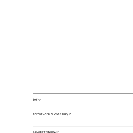
Infos
RÉFÉRENCE BIBLIOGRAPHIQUE
LANGUE PRINCIPALE