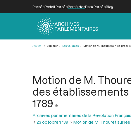
Persée
Portail Persée
Perséides
Data Persée
Blog
ARCHIVES
PARLEMENTAIRES
Fil
Accueil
Explorer
Les volumes
Motion de M. Thouret sur les proprié
d'Ariane
Motion de M. Thouret
des établissements 
1789
Archives parlementaires de la Révolution Françai
23 octobre 1789
Motion de M. Thouret sur les