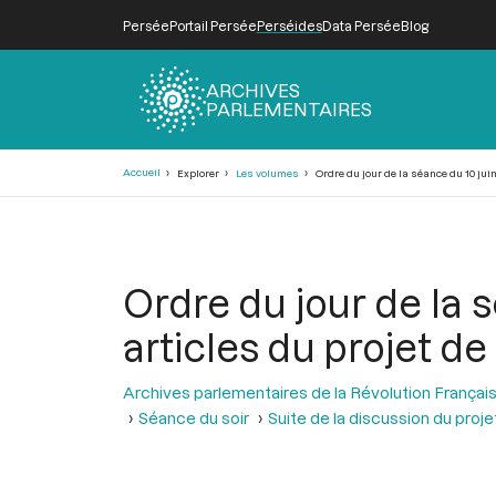
Persée
Portail Persée
Perséides
Data Persée
Blog
ARCHIVES
PARLEMENTAIRES
Fil
Accueil
Explorer
Les volumes
Ordre du jour de la séance du 10 juin 
d'Ariane
Ordre du jour de la s
articles du projet de
Archives parlementaires de la Révolution Françai
Séance du soir
Suite de la discussion du projet