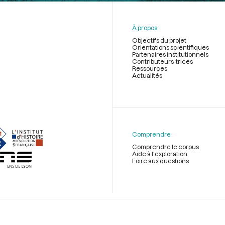
À propos
Objectifs du projet
Orientations scientifiques
Partenaires institutionnels
Contributeurs-trices
Ressources
Actualités
Menu
du
pied
de
Comprendre
page
Comprendre le corpus
Aide à l'exploration
Foire aux questions