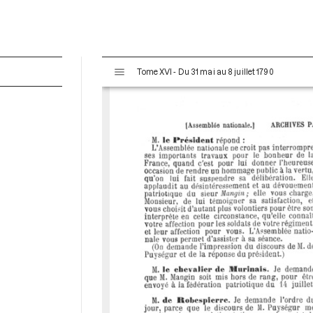
V
Tome XVI - Du 31 mai au 8 juillet 1790
i
s
u
a
l
i
s
e
u
r
M
i
r
a
d
o