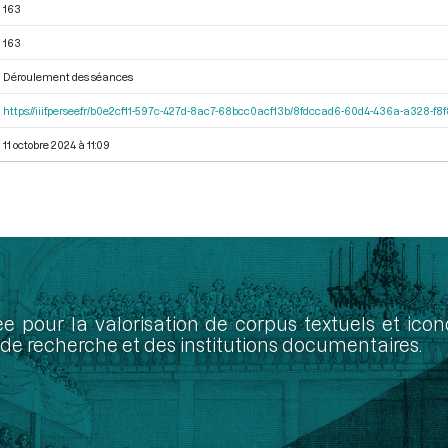
163
163
Déroulement des séances
https://iiif.persee.fr/b0e2cf11-597c-427d-8ac7-68bcc0acf13b/8fdccad6-60d4-436a-a328-f
11 octobre 2024 à 11:09
ée pour la valorisation de corpus textuels et ic
de recherche et des institutions documentaires.