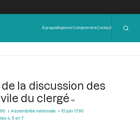
Rechercher
Menu
À propos
Explorer
Comprendre
Contact
de
l'en-
tête
e de la discussion des
ivile du clergé
790
Assemblée nationale
10 juin 1790
es 4, 5 et 7