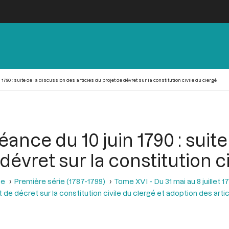
1790 : suite de la discussion des articles du projet de dévret sur la constitution civile du clergé
éance du 10 juin 1790 : suit
 dévret sur la constitution c
se
Première série (1787-1799)
Tome XVI - Du 31 mai au 8 juillet 1
 de décret sur la constitution civile du clergé et adoption des articl