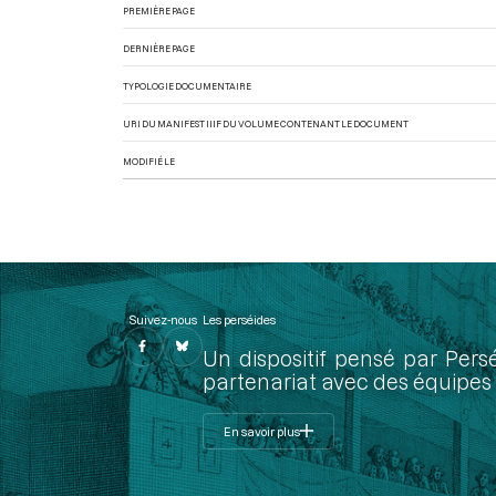
PREMIÈRE PAGE
DERNIÈRE PAGE
TYPOLOGIE DOCUMENTAIRE
URI DU MANIFEST IIIF DU VOLUME CONTENANT LE DOCUMENT
MODIFIÉ LE
Suivez-nous
Les perséides
Un dispositif pensé par Pers
partenariat avec des équipes 
En savoir plus