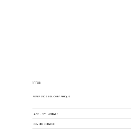
Infos
RÉFÉRENCE BIBLIOGRAPHIQUE
LANGUE PRINCIPALE
NOMBRE DE PAGES