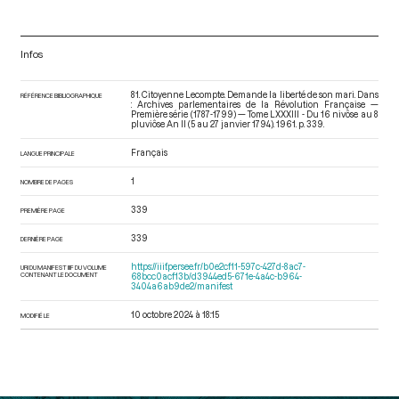
Infos
81. Citoyenne Lecompte. Demande la liberté de son mari. Dans
RÉFÉRENCE BIBLIOGRAPHIQUE
: Archives parlementaires de la Révolution Française —
Première série (1787-1799) — Tome LXXXIII - Du 16 nivôse au 8
pluviôse An II (5 au 27 janvier 1794)
. 1961. p. 339.
Français
LANGUE PRINCIPALE
1
NOMBRE DE PAGES
339
PREMIÈRE PAGE
339
DERNIÈRE PAGE
https://iiif.persee.fr/b0e2cf11-597c-427d-8ac7-
URI DU MANIFEST IIIF DU VOLUME
CONTENANT LE DOCUMENT
68bcc0acf13b/d3944ed5-671e-4a4c-b964-
3404a6ab9de2/manifest
10 octobre 2024 à 18:15
MODIFIÉ LE