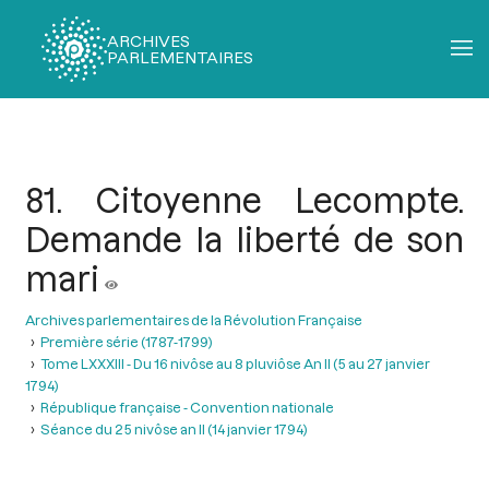
ARCHIVES
PARLEMENTAIRES
Fil
d'Ariane
81. Citoyenne Lecompte.
Demande la liberté de son
mari
Archives parlementaires de la Révolution Française
Première série (1787-1799)
Tome LXXXIII - Du 16 nivôse au 8 pluviôse An II (5 au 27 janvier
1794)
République française - Convention nationale
Séance du 25 nivôse an II (14 janvier 1794)