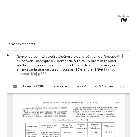
Partager
Table des matières
Renvoi au comité de sûreté générale de la pétition de l'épouse
du citoyen Lecompte qui demande à faire un prompt rapport
sur la détention de son mari, dont elle atteste le civisme, en
annexe de la séance du 25 nivôse an II (14 janvier 1794)
[Renvoi
aux comités]
p.339
V
Tome LXXXIII - Du 16 nivôse au 8 pluviôse An II (5 au 27 janvier 1794)
i
s
u
a
l
i
s
e
u