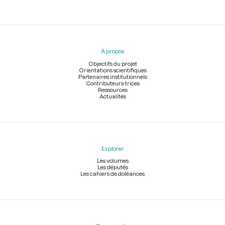
Menu
du
pied
À propos
de
page
Objectifs du projet
Orientations scientifiques
Partenaires institutionnels
Contributeurs-trices
Ressources
Actualités
Explorer
Les volumes
Les députés
Les cahiers de doléances