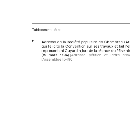
Table des matières
Adresse de la société populaire de Chomérac (Ar
qui félicite la Convention sur ses travaux et fait l'
représentant Guyardin, lors de la séance du 25 ventô
(15 mars 1794)
[Adresse, pétition et lettre en
l’Assemblée]
p.480