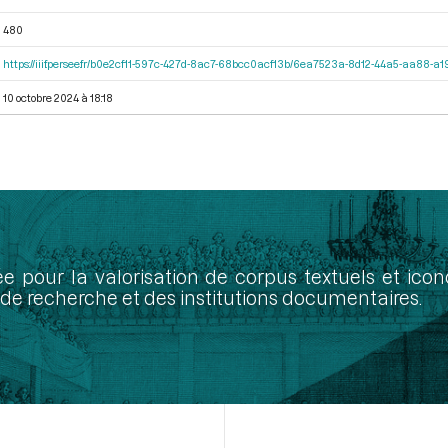
480
https://iiif.persee.fr/b0e2cf11-597c-427d-8ac7-68bcc0acf13b/6ea7523a-8d12-44a5-aa88-
10 octobre 2024 à 18:18
ée pour la valorisation de corpus textuels et ic
de recherche et des institutions documentaires.