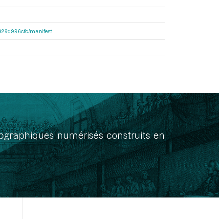
a1929d996cfc/manifest
onographiques numérisés construits en