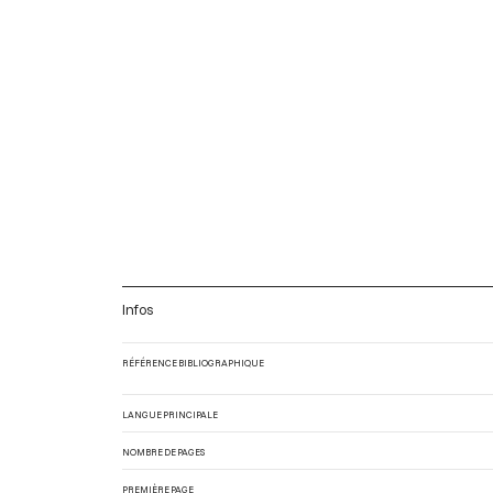
Infos
RÉFÉRENCE BIBLIOGRAPHIQUE
LANGUE PRINCIPALE
NOMBRE DE PAGES
PREMIÈRE PAGE