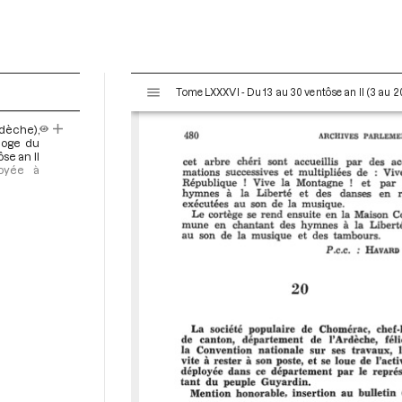
V
Tome LXXXVI - Du 13 au 30 ventôse an II (3 au 
i
s
dèche),
u
éloge du
a
se an II
voyée à
l
i
s
e
u
r
M
i
r
a
d
o