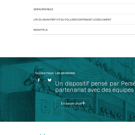
DERNIÈRE PAGE
URI DU MANIFEST IIIF DU VOLUME CONTENANT LE DOCUMENT
MODIFIÉ LE
Suivez-nous
Les perséides
Un dispositif pensé par Pers
partenariat avec des équipes 
En savoir plus