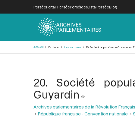
Persée
Portail Persée
Perséides
Data Persée
Blog
ARCHIVES
PARLEMENTAIRES
Fil
Accueil
Explorer
Les volumes
20. Société populaire de Chomerac. 
d'Ariane
20. Société popu
Guyardin
Archives parlementaires de la Révolution Françai
République française - Convention nationale
S