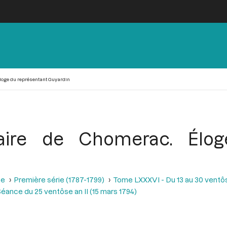
Éloge du représentant Guyardin
laire de Chomerac. Élog
se
Première série (1787-1799)
Tome LXXXVI - Du 13 au 30 ventôse
éance du 25 ventôse an II (15 mars 1794)