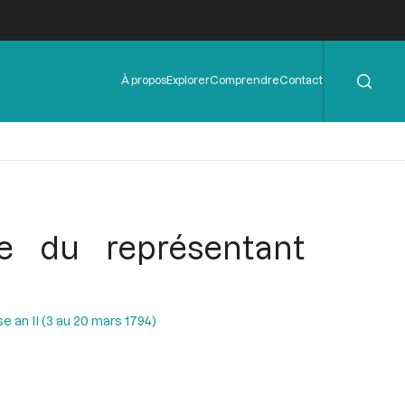
Rechercher
Menu
À propos
Explorer
Comprendre
Contact
de
l'en-
tête
e du représentant
 an II (3 au 20 mars 1794)