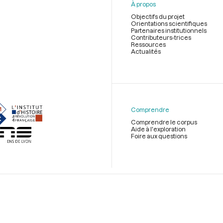
À propos
Objectifs du projet
Orientations scientifiques
Partenaires institutionnels
Contributeurs-trices
Ressources
Actualités
Menu
du
pied
de
Comprendre
page
Comprendre le corpus
Aide à l'exploration
Foire aux questions