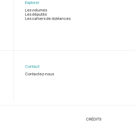
Explorer
Les volumes
Les députés
Les cahiers de doléances
Contact
Contactez-nous
CRÉDITS