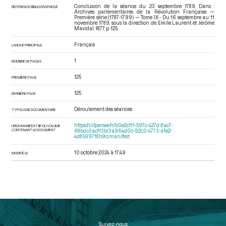
Conclusion de la séance du 23 septembre 1789. Dans :
RÉFÉRENCE BIBLIOGRAPHIQUE
Archives parlementaires de la Révolution Française —
Première série (1787-1799) — Tome IX - Du 16 septembre au 11
novembre 1789
, sous la direction de Emile Laurent et Jérôme
Mavidal. 1877. p. 125.
Français
LANGUE PRINCIPALE
1
NOMBRE DE PAGES
125
PREMIÈRE PAGE
125
DERNIÈRE PAGE
Déroulement des séances
TYPOLOGIE DOCUMENTAIRE
https://iiif.persee.fr/b0e2cf11-597c-427d-8ac7-
URI DU MANIFEST IIIF DU VOLUME
CONTENANT LE DOCUMENT
68bcc0acf13b/3a964d0c-92c0-4773-a1e2-
4d8599718b9c/manifest
10 octobre 2024 à 17:49
MODIFIÉ LE
Suivez-nous