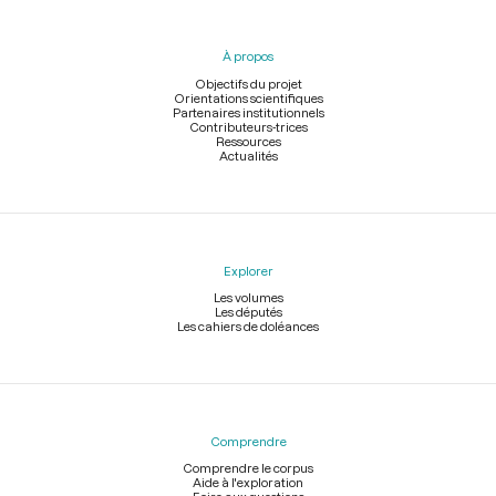
du
pied
À propos
de
page
Objectifs du projet
Orientations scientifiques
Partenaires institutionnels
Contributeurs-trices
Ressources
Actualités
Explorer
Les volumes
Les députés
Les cahiers de doléances
Comprendre
Comprendre le corpus
Aide à l'exploration