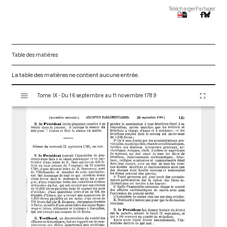
Télécharger
Partager
Table des matières
La table des matières ne contient aucune entrée.
V
Tome IX - Du 16 septembre au 11 novembre 1789
i
s
u
a
l
i
s
e
u
r
M
i
r
a