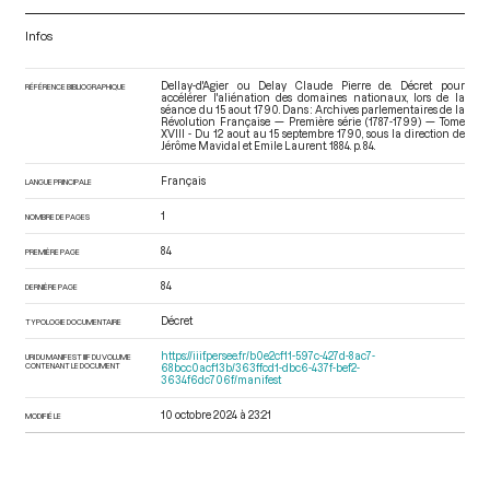
Infos
Dellay-d'Agier ou Delay Claude Pierre de. Décret pour
RÉFÉRENCE BIBLIOGRAPHIQUE
accélérer l'aliénation des domaines nationaux, lors de la
séance du 15 aout 1790. Dans : Archives parlementaires de la
Révolution Française — Première série (1787-1799) — Tome
XVIII - Du 12 aout au 15 septembre 1790
, sous la direction de
Jérôme Mavidal et Emile Laurent. 1884. p. 84.
Français
LANGUE PRINCIPALE
1
NOMBRE DE PAGES
84
PREMIÈRE PAGE
84
DERNIÈRE PAGE
Décret
TYPOLOGIE DOCUMENTAIRE
https://iiif.persee.fr/b0e2cf11-597c-427d-8ac7-
URI DU MANIFEST IIIF DU VOLUME
CONTENANT LE DOCUMENT
68bcc0acf13b/363ffcd1-dbc6-437f-bef2-
3634f6dc706f/manifest
10 octobre 2024 à 23:21
MODIFIÉ LE