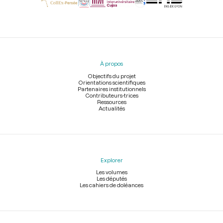
Menu
du
pied
À propos
de
page
Objectifs du projet
Orientations scientifiques
Partenaires institutionnels
Contributeurs-trices
Ressources
Actualités
Explorer
Les volumes
Les députés
Les cahiers de doléances