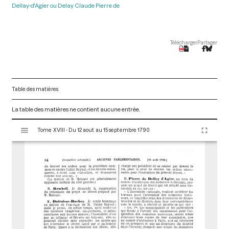
Dellay-d'Agier ou Delay Claude Pierre de
Télécharger
Partager
Table des matières
La table des matières ne contient aucune entrée.
V
Tome XVIII - Du 12 aout au 15 septembre 1790
i
s
u
a
l
i
s
e
u
r