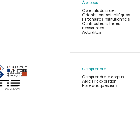
À propos
Objectifs du projet
Orientations scientifiques
Partenaires institutionnels
Contributeurs-trices
Ressources
Actualités
Menu
du
pied
de
Comprendre
page
Comprendre le corpus
Aide à l'exploration
Foire aux questions