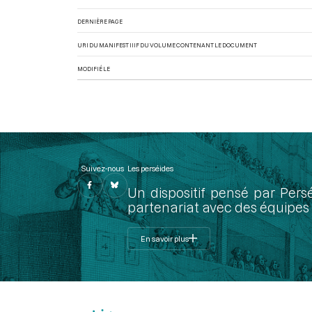
DERNIÈRE PAGE
URI DU MANIFEST IIIF DU VOLUME CONTENANT LE DOCUMENT
MODIFIÉ LE
Suivez-nous
Les perséides
Un dispositif pensé par Pers
partenariat avec des équipes 
En savoir plus