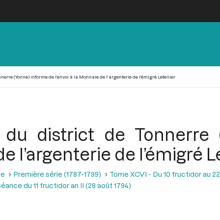
nnerre (Yonne) informe de l’envoi à la Monnaie de l’argenterie de l’émigré Letellier
al du district de Tonnerre
de l’argenterie de l’émigré Le
se
Première série (1787-1799)
Tome XCVI - Du 10 fructidor au 22
éance du 11 fructidor an II (28 août 1794)