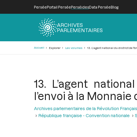
Persée
Portail Persée
Perséides
Data Persée
Blog
ARCHIVES
PARLEMENTAIRES
Fil
Accueil
Explorer
Les volumes
13. L’agent national du district de To
d'Ariane
13. L’agent nation
l’envoi à la Monnaie 
Archives parlementaires de la Révolution Françai
République française - Convention nationale
S