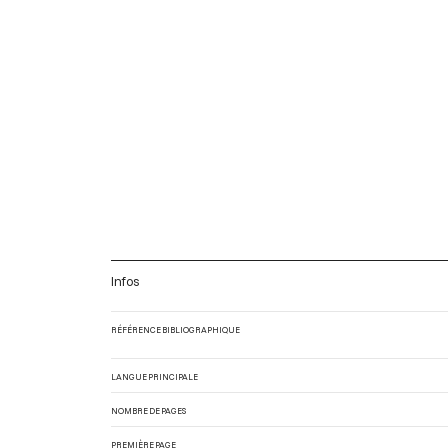
Infos
RÉFÉRENCE BIBLIOGRAPHIQUE
LANGUE PRINCIPALE
NOMBRE DE PAGES
PREMIÈRE PAGE