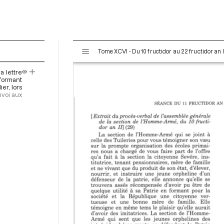
V
Tome XCVI - Du 10 fructidor au 22 fructidor an 
i
s
a lettre
u
nformant
a
er, lors
voi aux
l
i
s
e
u
r
M
i
r
a
d
o