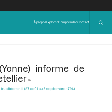
Rechercher
Menu
À propos
Explorer
Comprendre
Contact
de
l'en-
tête
 (Yonne) informe de
tellier
 fructidor an II (27 août au 8 septembre 1794)