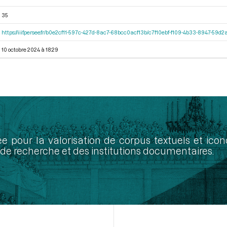
35
https://iiif.persee.fr/b0e2cf11-597c-427d-8ac7-68bcc0acf13b/c7f10ebf-f109-4b33-8947-59
10 octobre 2024 à 18:29
ée pour la valorisation de corpus textuels et ic
de recherche et des institutions documentaires.