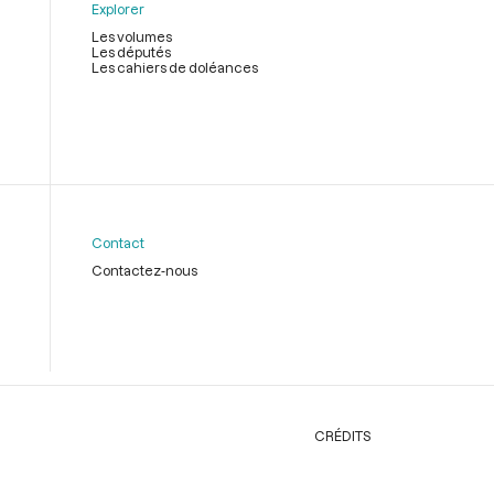
Explorer
Les volumes
Les députés
Les cahiers de doléances
Contact
Contactez-nous
CRÉDITS