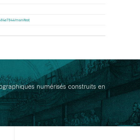
d2a84e7844/manifest
onographiques numérisés construits en