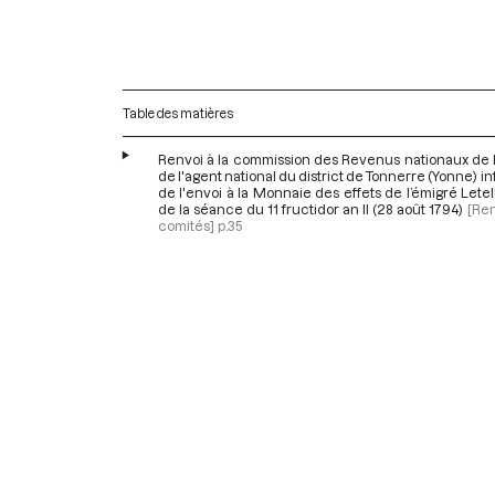
Table des matières
Renvoi à la commission des Revenus nationaux de l
de l'agent national du district de Tonnerre (Yonne) i
de l'envoi à la Monnaie des effets de l’émigré Letelli
de la séance du 11 fructidor an II (28 août 1794)
[Ren
comités]
p.35