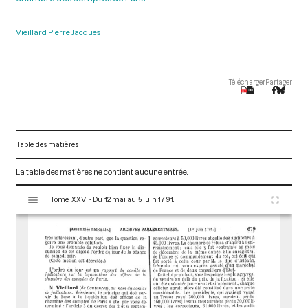
Vieillard Pierre Jacques
Télécharger
Partager
Table des matières
La table des matières ne contient aucune entrée.
V
Tome XXVI - Du 12 mai au 5 juin 1791.
i
s
u
a
l
i
s
e