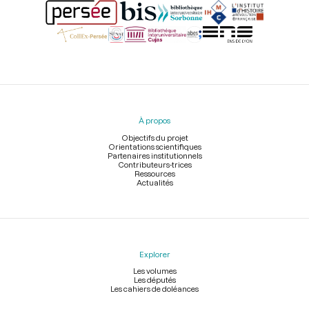
Menu
du
pied
À propos
de
page
Objectifs du projet
Orientations scientifiques
Partenaires institutionnels
Contributeurs-trices
Ressources
Actualités
Explorer
Les volumes
Les députés
Les cahiers de doléances