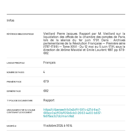
Infos
Vieillard Pierre Jacques. Rapport par M. Vieillard sur la
RÉFÉRENCE BIBLIOGRAPHIQUE
liquidation des offices de la chambre des comptes de Paris,
lors de la séance du 1er juin 1791. Dans : Archives
parlementaires de la Révolution Française — Première série
(1787-1799) — Tome XXVI - Du 12 mai au 5 juin 1791.
, sous la
direction de Jérôme Mavidal et Emile Laurent. 1887. pp. 679-
682.
Français
LANGUE PRINCIPALE
4
NOMBRE DE PAGES
679
PREMIÈRE PAGE
682
DERNIÈRE PAGE
Rapport
TYPOLOGIE DOCUMENTAIRE
https://iiif.persee.fr/b0e2cf11-597c-427d-8ac7-
URI DU MANIFEST IIIF DU VOLUME
CONTENANT LE DOCUMENT
68bcc0acf13b/f05b6cb0-2663-4460-b657-
fe6f5ea3c7dc/manifest
11 octobre 2024 à 16:14
MODIFIÉ LE