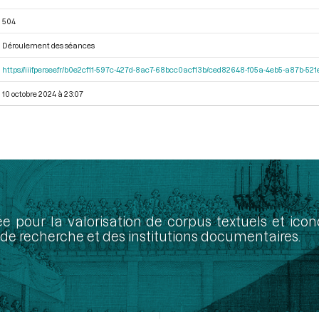
504
Déroulement des séances
https://iiif.persee.fr/b0e2cf11-597c-427d-8ac7-68bcc0acf13b/ced82648-f05a-4eb5-a87b-5
10 octobre 2024 à 23:07
ée pour la valorisation de corpus textuels et ic
de recherche et des institutions documentaires.