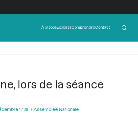
Rechercher
Menu
À propos
Explorer
Comprendre
Contact
de
l'en-
tête
e, lors de la séance
décembre 1789
Assemblée Nationale