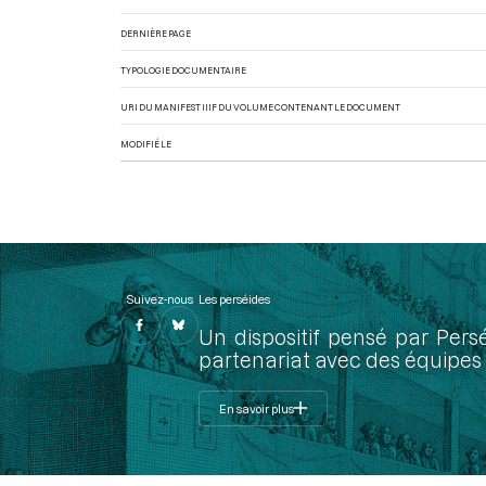
DERNIÈRE PAGE
TYPOLOGIE DOCUMENTAIRE
URI DU MANIFEST IIIF DU VOLUME CONTENANT LE DOCUMENT
MODIFIÉ LE
Suivez-nous
Les perséides
Un dispositif pensé par Pers
partenariat avec des équipes 
En savoir plus