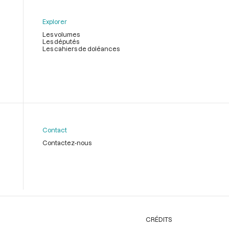
Explorer
Les volumes
Les députés
Les cahiers de doléances
Contact
Contactez-nous
CRÉDITS