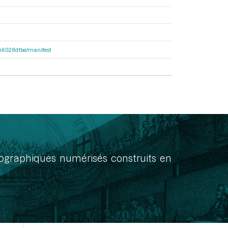
21e6028d1be/manifest
onographiques numérisés construits en