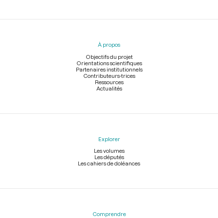
Menu
du
pied
À propos
de
page
Objectifs du projet
Orientations scientifiques
Partenaires institutionnels
Contributeurs-trices
Ressources
Actualités
Explorer
Les volumes
Les députés
Les cahiers de doléances
Comprendre