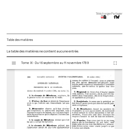
Télécharger
Partager
Table des matières
La table des matières ne contient aucune entrée.
V
Tome IX - Du 16 septembre au 11 novembre 1789
i
s
u
a
l
i
s
e
u
r
M
i