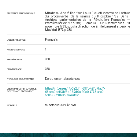
Mirabeau André Boniface Louis Riqueti, vicomte de. Lecture
RÉFÉRENCE BIBLIOGRAPHIQUE
du procès-verbal de la séance du 8 octobre 1789. Dans :
Archives parlementaires de la Révolution Française —
Première série (1787-1799) — Tome IX - Du 16 septembre au 11
novembre 1789
, sous la direction de Emile Laurent et Jérôme
Mavidal. 1877. p. 388.
Français
LANGUE PRINCIPALE
1
NOMBRE DE PAGES
388
PREMIÈRE PAGE
388
DERNIÈRE PAGE
Déroulement des séances
TYPOLOGIE DOCUMENTAIRE
https://iiif.persee.fr/b0e2cf11-597c-427d-8ac7-
URI DU MANIFEST IIIF DU VOLUME
CONTENANT LE DOCUMENT
68bcc0acf13b/3a964d0c-92c0-4773-a1e2-
4d8599718b9c/manifest
10 octobre 2024 à 17:49
MODIFIÉ LE