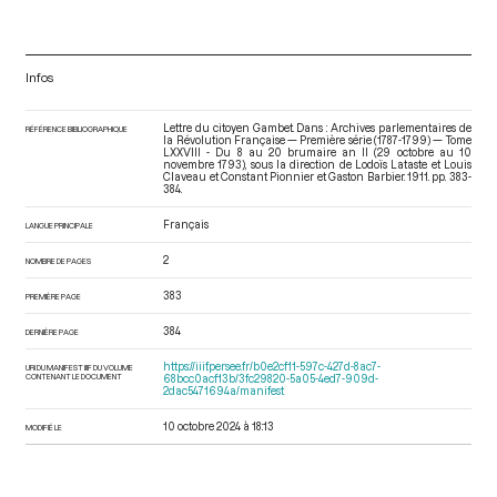
Infos
Lettre du citoyen Gambet. Dans : Archives parlementaires de
RÉFÉRENCE BIBLIOGRAPHIQUE
la Révolution Française — Première série (1787-1799) — Tome
LXXVIII - Du 8 au 20 brumaire an II (29 octobre au 10
novembre 1793)
, sous la direction de Lodoïs Lataste et Louis
Claveau et Constant Pionnier et Gaston Barbier. 1911. pp. 383-
384.
Français
LANGUE PRINCIPALE
2
NOMBRE DE PAGES
383
PREMIÈRE PAGE
384
DERNIÈRE PAGE
https://iiif.persee.fr/b0e2cf11-597c-427d-8ac7-
URI DU MANIFEST IIIF DU VOLUME
CONTENANT LE DOCUMENT
68bcc0acf13b/3fc29820-5a05-4ed7-909d-
2dac5471694a/manifest
10 octobre 2024 à 18:13
MODIFIÉ LE