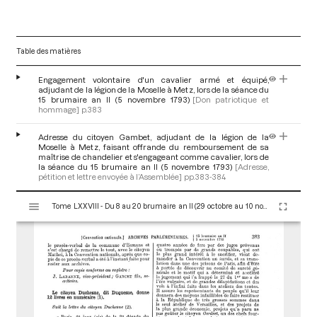
Table des matières
Engagement volontaire d'un cavalier armé et équipé,
adjudant de la légion de la Moselle à Metz, lors de la séance du
15 brumaire an II (5 novembre 1793)
[Don patriotique et
hommage]
p.383
Adresse du citoyen Gambet, adjudant de la légion de la
Moselle à Metz, faisant offrande du remboursement de sa
maîtrise de chandelier et s'engageant comme cavalier, lors de
la séance du 15 brumaire an II (5 novembre 1793)
[Adresse,
pétition et lettre envoyée à l’Assemblée]
pp.383-384
V
Tome LXXVIII - Du 8 au 20 brumaire an II (29 octobre au 10 novembre 1793)
i
s
u
a
l
i
s
e