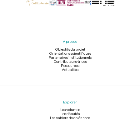
Menu
du
pied
À propos
de
page
Objectifs du projet
Orientations scientifiques
Partenaires institutionnels
Contributeurs-trices
Ressources
Actualités
Explorer
Les volumes
Les députés
Les cahiers de doléances