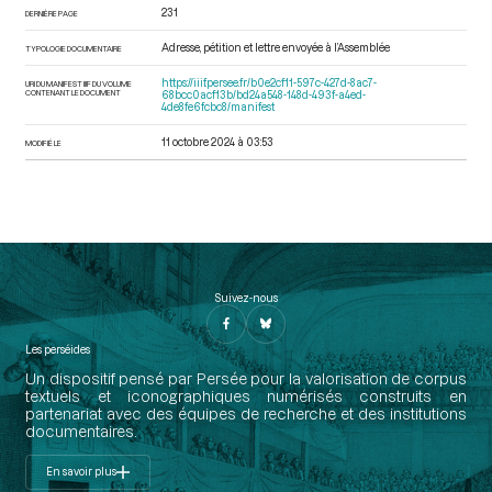
231
DERNIÈRE PAGE
Adresse, pétition et lettre envoyée à l’Assemblée
TYPOLOGIE DOCUMENTAIRE
https://iiif.persee.fr/b0e2cf11-597c-427d-8ac7-
URI DU MANIFEST IIIF DU VOLUME
CONTENANT LE DOCUMENT
68bcc0acf13b/bd24a548-148d-493f-a4ed-
4de8fe6fcbc8/manifest
11 octobre 2024 à 03:53
MODIFIÉ LE
Suivez-nous
Les perséides
Un dispositif pensé par Persée pour la valorisation de corpus
textuels et iconographiques numérisés construits en
partenariat avec des équipes de recherche et des institutions
documentaires.
En savoir plus