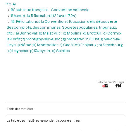
1794)
République française - Convention nationale
Séance du 5 floréal an II (24 avril 1794 )
19. Félicitations à la Convention à l’occasion de la découverte
des complots, des communes, Sociétés populaires, tribunaux,
etc. : a) Bonne val ; b) Malzéville ; c) Moulins ; d) Breteuil ; e) Corme-
la-Forêt ; f) Montigny-sur-Aube ; g) Montarac ; h) Oust ; i) Val-de-la-
Haye ; j) Nérac ; k) Montpellier ; 1) Gacé ; m) Fanjeaux ; n) Strasbourg
; o) Lagrasse ; p) l’Aveyron ; q) Saintes
Télécharger
Partager
Table des matières
La table des matières ne contient aucune entrée.
V