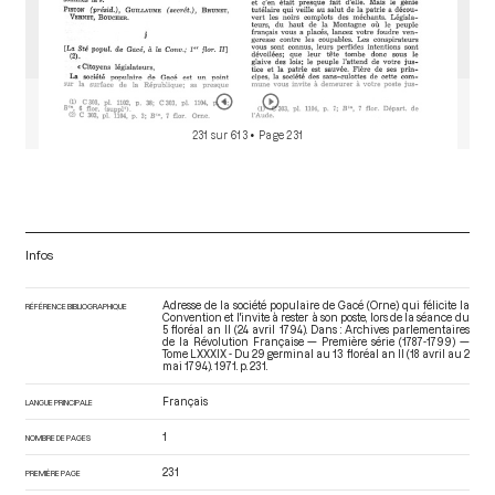
231 sur 613
• Page 231
Infos
Adresse de la société populaire de Gacé (Orne) qui félicite la
RÉFÉRENCE BIBLIOGRAPHIQUE
Convention et l'invite à rester à son poste, lors de la séance du
5 floréal an II (24 avril 1794). Dans : Archives parlementaires
de la Révolution Française — Première série (1787-1799) —
Tome LXXXIX - Du 29 germinal au 13 floréal an II (18 avril au 2
mai 1794)
. 1971. p. 231.
Français
LANGUE PRINCIPALE
1
NOMBRE DE PAGES
231
PREMIÈRE PAGE