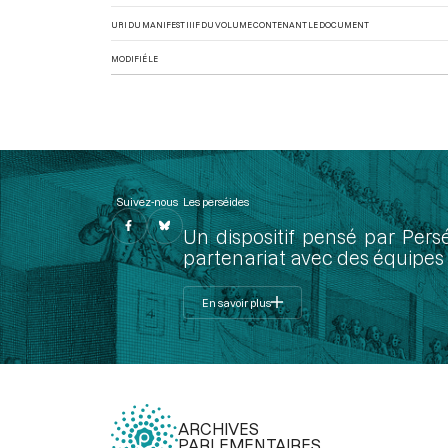
URI DU MANIFEST IIIF DU VOLUME CONTENANT LE DOCUMENT
MODIFIÉ LE
Suivez-nous
Les perséides
Un dispositif pensé par Pers
partenariat avec des équipes 
En savoir plus
ARCHIVES
PARLEMENTAIRES