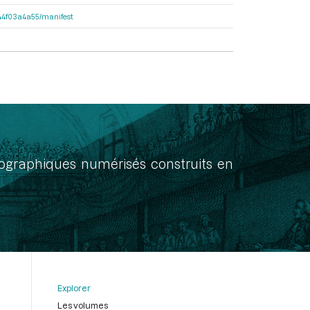
7f44f03a4a55/manifest
onographiques numérisés construits en
Explorer
Les volumes