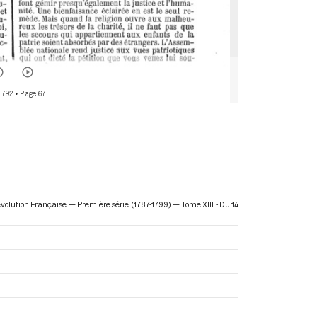
 792
• Page 67
volution Française — Première série (1787-1799) — Tome XIII - Du 14