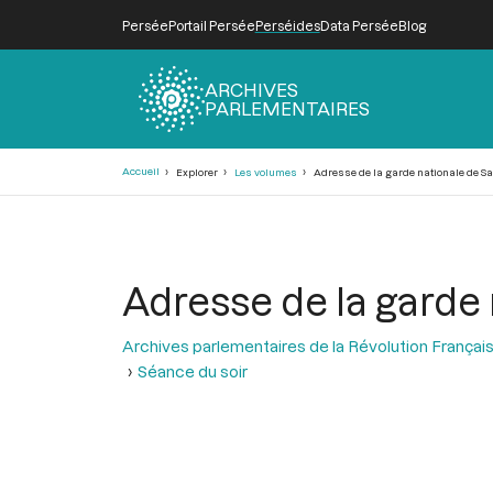
Persée
Portail Persée
Perséides
Data Persée
Blog
ARCHIVES
PARLEMENTAIRES
Fil
Accueil
Explorer
Les volumes
Adresse de la garde nationale de Sa
d'Ariane
Adresse de la garde
Archives parlementaires de la Révolution Françai
Séance du soir