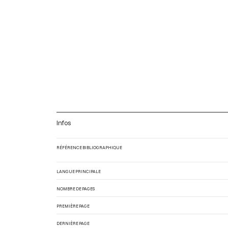
Infos
RÉFÉRENCE BIBLIOGRAPHIQUE
LANGUE PRINCIPALE
NOMBRE DE PAGES
PREMIÈRE PAGE
DERNIÈRE PAGE