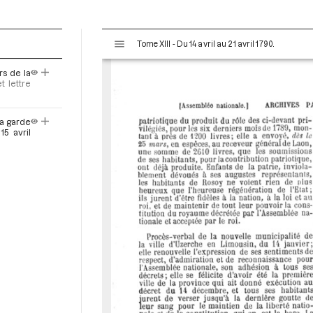
V
Tome XIII - Du 14 avril au 21 avril 1790.
i
s
rs de la
u
t lettre
a
l
la garde
i
15 avril
s
e
u
r
M
i
r
a
d
o
r