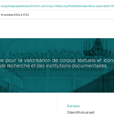
https://iiif.persee.fr/b0e2cf11-597c-427d-8ac7-68bcc0acf13b/b86594db-850a-4ada-9d90-
10 octobre 2024 à 17:53
ée pour la valorisation de corpus textuels et ic
de recherche et des institutions documentaires.
À propos
Objectifs du projet