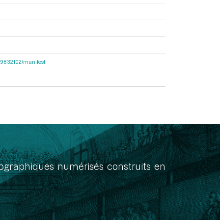
bcf9832102/manifest
onographiques numérisés construits en