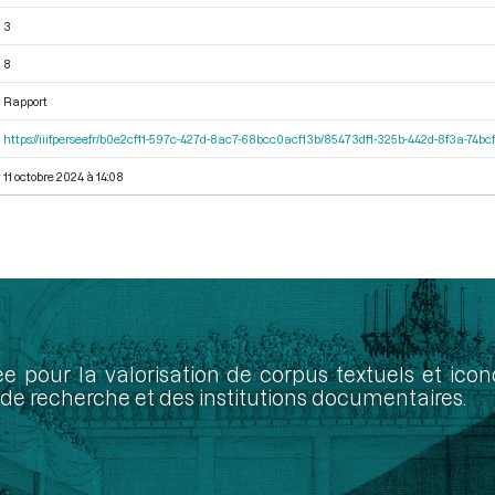
3
8
Rapport
https://iiif.persee.fr/b0e2cf11-597c-427d-8ac7-68bcc0acf13b/85473df1-325b-442d-8f3a-74
11 octobre 2024 à 14:08
ée pour la valorisation de corpus textuels et ic
de recherche et des institutions documentaires.