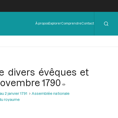
Rechercher
Menu
À propos
Explorer
Comprendre
Contact
de
l'en-
tête
de divers évêques et
 novembre 1790
u 2 janvier 1791
Assemblée nationale
 du royaume