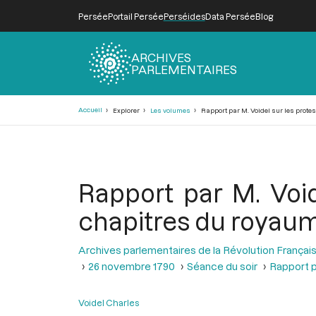
Persée
Portail Persée
Perséides
Data Persée
Blog
ARCHIVES
PARLEMENTAIRES
Fil
Accueil
Explorer
Les volumes
Rapport par M. Voidel sur les protes
d'Ariane
Rapport par M. Void
chapitres du royaum
Archives parlementaires de la Révolution Françai
26 novembre 1790
Séance du soir
Rapport p
Voidel Charles