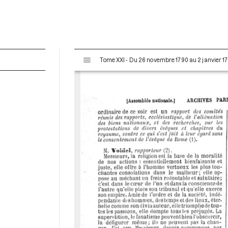
V
Tome XXI - Du 26 novembre 1790 au 2 janvier 17
i
s
u
a
l
i
s
e
u
r
M
i
r
a
d
o