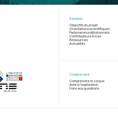
À propos
Objectifs du projet
Orientations scientifiques
Partenaires institutionnels
Contributeurs-trices
Ressources
Actualités
Menu
du
pied
de
Comprendre
page
Comprendre le corpus
Aide à l'exploration
Foire aux questions