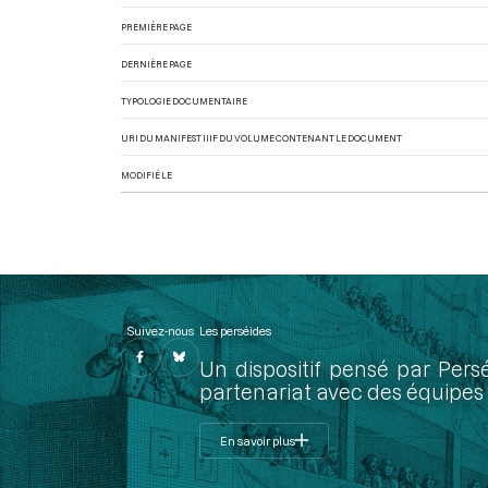
PREMIÈRE PAGE
DERNIÈRE PAGE
TYPOLOGIE DOCUMENTAIRE
URI DU MANIFEST IIIF DU VOLUME CONTENANT LE DOCUMENT
MODIFIÉ LE
Suivez-nous
Les perséides
Un dispositif pensé par Pers
partenariat avec des équipes 
En savoir plus