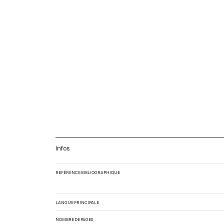
Infos
RÉFÉRENCE BIBLIOGRAPHIQUE
LANGUE PRINCIPALE
NOMBRE DE PAGES