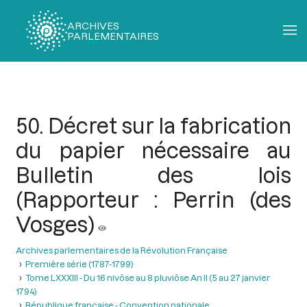
ARCHIVES
PARLEMENTAIRES
Fil
d'Ariane
50. Décret sur la fabrication
du papier nécessaire au
Bulletin des lois
(Rapporteur : Perrin (des
Vosges)
Archives parlementaires de la Révolution Française
Première série (1787-1799)
Tome LXXXIII - Du 16 nivôse au 8 pluviôse An II (5 au 27 janvier
1794)
République française - Convention nationale