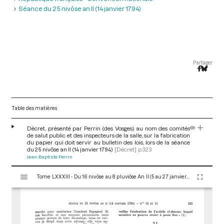
Séance du 25 nivôse an II (14 janvier 1794)
Partager
Table des matières
Décret, présenté par Perrin (des Vosges) au nom des comités
de salut public et des inspecteurs de la salle, sur la fabrication
du papier qui doit servir au bulletin des lois, lors de la séance
du 25 nivôse an II (14 janvier 1794)
[Décret]
p.323
Jean-Baptiste Perrin
V
Tome LXXXIII - Du 16 nivôse au 8 pluviôse An II (5 au 27 janvier 1794)
i
s
u
a
l