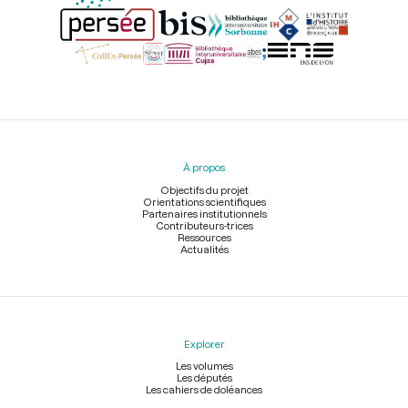
Menu
du
pied
À propos
de
page
Objectifs du projet
Orientations scientifiques
Partenaires institutionnels
Contributeurs-trices
Ressources
Actualités
Explorer
Les volumes
Les députés
Les cahiers de doléances