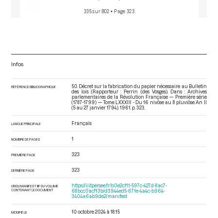
335 sur 802
• Page 323
Infos
50. Décret sur la fabrication du papier nécessaire au Bulletin
RÉFÉRENCE BIBLIOGRAPHIQUE
des lois (Rapporteur : Perrin (des Vosges). Dans : Archives
parlementaires de la Révolution Française — Première série
(1787-1799) — Tome LXXXIII - Du 16 nivôse au 8 pluviôse An II
(5 au 27 janvier 1794)
. 1961. p. 323.
Français
LANGUE PRINCIPALE
1
NOMBRE DE PAGES
323
PREMIÈRE PAGE
323
DERNIÈRE PAGE
https://iiif.persee.fr/b0e2cf11-597c-427d-8ac7-
URI DU MANIFEST IIIF DU VOLUME
CONTENANT LE DOCUMENT
68bcc0acf13b/d3944ed5-671e-4a4c-b964-
3404a6ab9de2/manifest
10 octobre 2024 à 18:15
MODIFIÉ LE