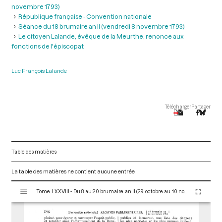
novembre 1793)
République française - Convention nationale
Séance du 18 brumaire an II (vendredi 8 novembre 1793)
Le citoyen Lalande, évêque de la Meurthe, renonce aux
fonctions de l'épiscopat
Luc François Lalande
Télécharger
Partager
Table des matières
La table des matières ne contient aucune entrée.
V
Tome LXXVIII - Du 8 au 20 brumaire an II (29 octobre au 10 novembre 1793)
i
s
u