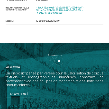
https://iiif.persee.fr/b0e2cf11-597c-427d-8ac7-
URI DU MANIFEST IIIF DU VOLUME
CONTENANT LE DOCUMENT
68bcc0acf13b/3fc29820-5a05-4ed7-909d-
2dac5471694a/manifest
10 octobre 2024 à 23:41
MODIFIÉ LE
Suivez-nous
Les perséides
Un dispositif pensé par Persée pour la valorisation de corpus
textuels et iconographiques numérisés construits en
partenariat avec des équipes de recherche et des institutions
documentaires.
En savoir plus