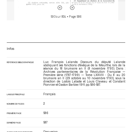
593 sur 804
• Page 586
Infos
Luc François Lalande. Discours du député Lalande
RÉFÉRENCE BIBLIOGRAPHIQUE
abdiquant ses fonctions d'évêque de la Meurthe, lors de la
séance du 18 brumaire an II (8 novembre 1793). Dans :
Archives parlementaires de la Révolution Française —
Première série (1787-1799) — Tome LXXVIII - Du 8 au 20
brumaire an II (29 octobre au 10 novembre 1793)
, sous la
direction de Lodoïs Lataste et Louis Claveau et Constant
Pionnier et Gaston Barbier. 1911. pp. 586-587.
Français
LANGUE PRINCIPALE
2
NOMBRE DE PAGES
586
PREMIÈRE PAGE
587
DERNIÈRE PAGE
Discussion
TYPOLOGIE DOCUMENTAIRE