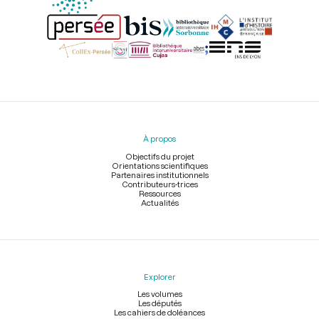
Menu
du
pied
À propos
de
page
Objectifs du projet
Orientations scientifiques
Partenaires institutionnels
Contributeurs-trices
Ressources
Actualités
Explorer
Les volumes
Les députés
Les cahiers de doléances