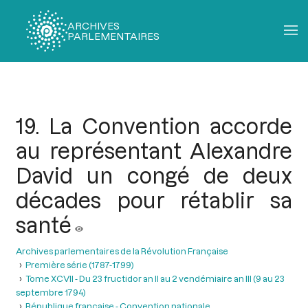
ARCHIVES
PARLEMENTAIRES
Fil
d'Ariane
19. La Convention accorde
au représentant Alexandre
David un congé de deux
décades pour rétablir sa
santé
Archives parlementaires de la Révolution Française
Première série (1787-1799)
Tome XCVII - Du 23 fructidor an II au 2 vendémiaire an III (9 au 23
septembre 1794)
République française - Convention nationale