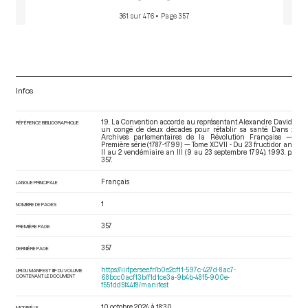
361 sur 476
• Page 357
Infos
19. La Convention accorde au représentant Alexandre David
RÉFÉRENCE BIBLIOGRAPHIQUE
un congé de deux décades pour rétablir sa santé. Dans :
Archives parlementaires de la Révolution Française —
Première série (1787-1799) — Tome XCVII - Du 23 fructidor an
II au 2 vendémiaire an III (9 au 23 septembre 1794)
. 1993. p.
357.
Français
LANGUE PRINCIPALE
1
NOMBRE DE PAGES
357
PREMIÈRE PAGE
357
DERNIÈRE PAGE
https://iiif.persee.fr/b0e2cf11-597c-427d-8ac7-
URI DU MANIFEST IIIF DU VOLUME
CONTENANT LE DOCUMENT
68bcc0acf13b/f1d1ce3a-9b4b-48f5-900e-
f551dd5f44f8/manifest
10 octobre 2024 à 18:30
MODIFIÉ LE