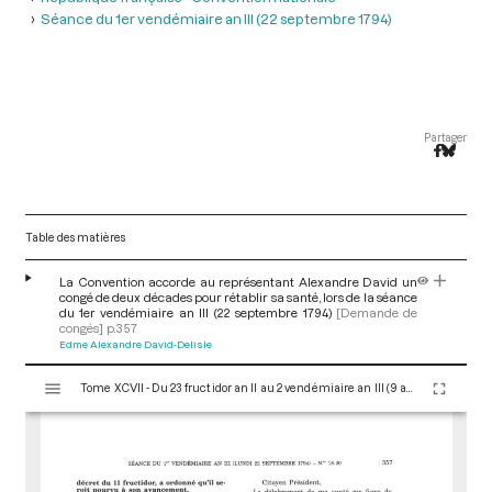
Séance du 1er vendémiaire an III (22 septembre 1794)
Partager
Table des matières
La Convention accorde au représentant Alexandre David un
congé de deux décades pour rétablir sa santé, lors de la séance
du 1er vendémiaire an III (22 septembre 1794)
[Demande de
congés]
p.357
Edme Alexandre David-Delisle
V
Tome XCVII - Du 23 fructidor an II au 2 vendémiaire an III (9 au 23 septembre 1794)
i
s
u
a
l