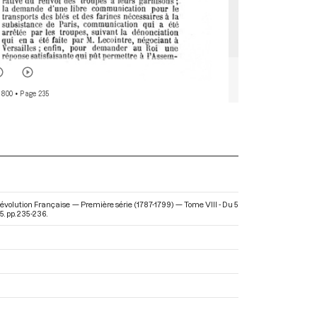
 800
• Page 235
 Révolution Française — Première série (1787-1799) — Tome VIII - Du 5
. pp. 235-236.