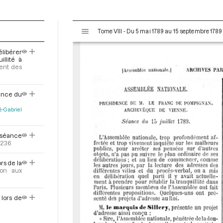
V
Tome VIII - Du 5 mai 1789 au 15 septembre 1789
i
s
libérer
u
illité à
a
ent des
l
i
éance du
s
e
-Gabriel
u
r
a séance
M
-236
i
r
rs de la
ion aux
a
d
o
 lors de
r