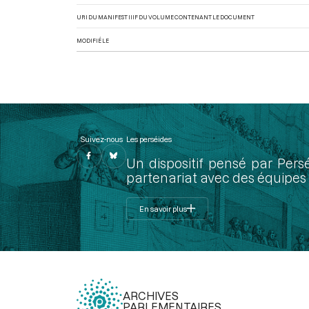
URI DU MANIFEST IIIF DU VOLUME CONTENANT LE DOCUMENT
MODIFIÉ LE
Suivez-nous
Les perséides
Un dispositif pensé par Pers
partenariat avec des équipes 
En savoir plus
ARCHIVES
PARLEMENTAIRES