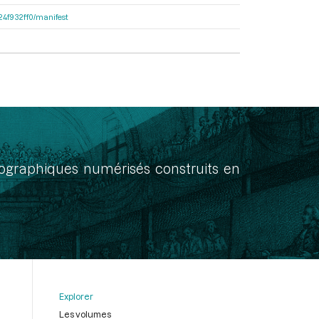
324f932ff0/manifest
onographiques numérisés construits en
Explorer
Les volumes