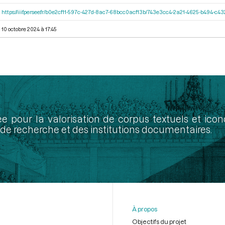
https://iiif.persee.fr/b0e2cf11-597c-427d-8ac7-68bcc0acf13b/743e3cc4-2a21-4625-b494-c4
10 octobre 2024 à 17:45
ée pour la valorisation de corpus textuels et ic
de recherche et des institutions documentaires.
À propos
Objectifs du projet