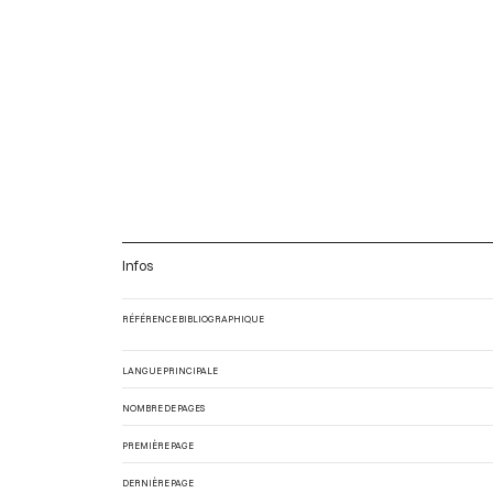
Infos
RÉFÉRENCE BIBLIOGRAPHIQUE
LANGUE PRINCIPALE
NOMBRE DE PAGES
PREMIÈRE PAGE
DERNIÈRE PAGE