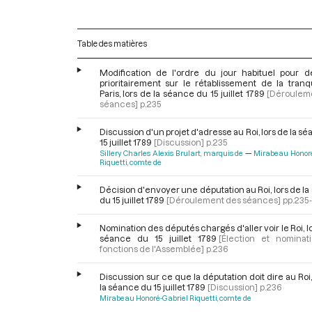
Table des matières
Modification de l'ordre du jour habituel pour dé
prioritairement sur le rétablissement de la tranqu
Paris, lors de la séance du 15 juillet 1789
[Déroulem
séances]
p.235
Discussion d'un projet d'adresse au Roi, lors de la s
15 juillet 1789
[Discussion]
p.235
Sillery Charles Alexis Brulart, marquis de
Mirabeau Honoré
Riquetti, comte de
Décision d'envoyer une députation au Roi, lors de l
du 15 juillet 1789
[Déroulement des séances]
pp.235
Nomination des députés chargés d'aller voir le Roi, lo
séance du 15 juillet 1789
[Élection et nominat
fonctions de l'Assemblée]
p.236
Discussion sur ce que la députation doit dire au Roi,
la séance du 15 juillet 1789
[Discussion]
p.236
Mirabeau Honoré-Gabriel Riquetti, comte de