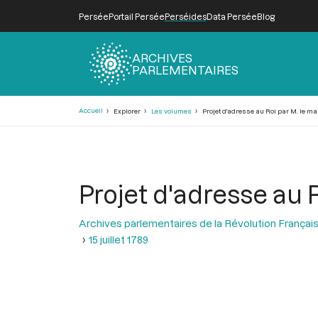
Persée
Portail Persée
Perséides
Data Persée
Blog
ARCHIVES
PARLEMENTAIRES
Fil
Accueil
Explorer
Les volumes
Projet d'adresse au Roi par M. le mar
d'Ariane
Projet d'adresse au R
Archives parlementaires de la Révolution Françai
15 juillet 1789