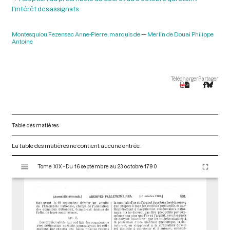
l'intérêt des assignats
Montesquiou Fezensac Anne-Pierre, marquis de
Merlin de Douai Philippe
Antoine
Télécharger
Partager
Table des matières
La table des matières ne contient aucune entrée.
V
Tome XIX - Du 16 septembre au 23 octobre 1790
i
s
u
a
l
i
s