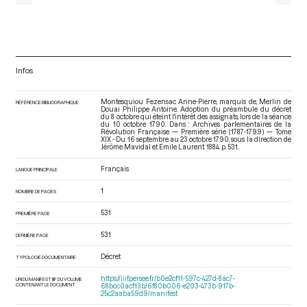
Infos
Montesquiou Fezensac Anne-Pierre, marquis de, Merlin de
RÉFÉRENCE BIBLIOGRAPHIQUE
Douai Philippe Antoine. Adoption du préambule du décret
du 8 octobre qui éteint l'intérêt des assignats, lors de la séance
du 10 octobre 1790. Dans : Archives parlementaires de la
Révolution Française — Première série (1787-1799) — Tome
XIX - Du 16 septembre au 23 octobre 1790
, sous la direction de
Jérôme Mavidal et Emile Laurent. 1884. p. 531.
Français
LANGUE PRINCIPALE
1
NOMBRE DE PAGES
531
PREMIÈRE PAGE
531
DERNIÈRE PAGE
Décret
TYPOLOGIE DOCUMENTAIRE
https://iiif.persee.fr/b0e2cf11-597c-427d-8ac7-
URI DU MANIFEST IIIF DU VOLUME
CONTENANT LE DOCUMENT
68bcc0acf13b/6f80b006-e203-473b-917b-
25c2aaba59d9/manifest