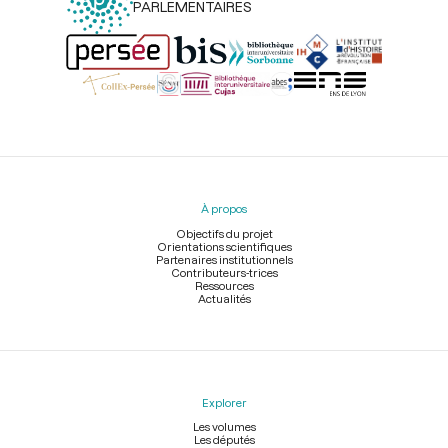
PARLEMENTAIRES
Menu
du
pied
À propos
de
page
Objectifs du projet
Orientations scientifiques
Partenaires institutionnels
Contributeurs-trices
Ressources
Actualités
Explorer
Les volumes
Les députés