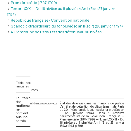
Première série (1787-1799)
Tome LXXXIII - Du 16 nivôse au 8 pluviôse An II (5 au 27 janvier
1794)
République française - Convention nationale
Séance extraordinaire du 1er pluviôse an II (soir) (20 janvier 1794)
4. Commune de Paris. Etat des détenus au 30 nivôse
Table des
matières
Infos
La table
des
État des détenus dans les maisons de justice,
RÉFÉRENCE BIBLIOGRAPHIQUE
matières
d'arrêt et de détention du département de Paris
ne
au 30 nivôse, lors de la séance du 1er pluviôse an
contient
II (20 janvier 1794). Dans : Archives
parlementaires de la Révolution Française —
aucune
Première série (1787-1799) — Tome LXXXIII - Du
entrée.
16 nivôse au 8 pluviôse An II (5 au 27 janvier
1794)
. 1961. p. 509.
V