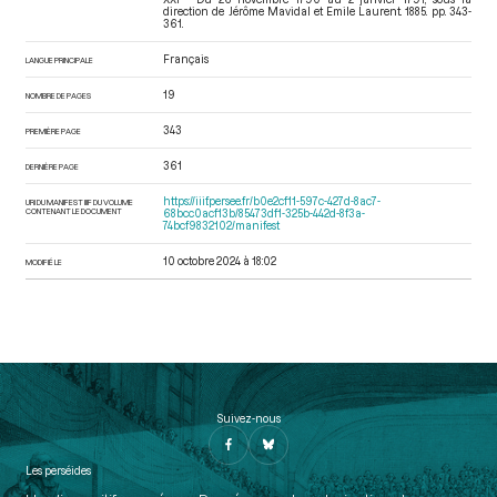
direction de Jérôme Mavidal et Emile Laurent. 1885. pp. 343-
361.
Français
LANGUE PRINCIPALE
19
NOMBRE DE PAGES
343
PREMIÈRE PAGE
361
DERNIÈRE PAGE
https://iiif.persee.fr/b0e2cf11-597c-427d-8ac7-
URI DU MANIFEST IIIF DU VOLUME
CONTENANT LE DOCUMENT
68bcc0acf13b/85473df1-325b-442d-8f3a-
74bcf9832102/manifest
10 octobre 2024 à 18:02
MODIFIÉ LE
Suivez-nous
Les perséides