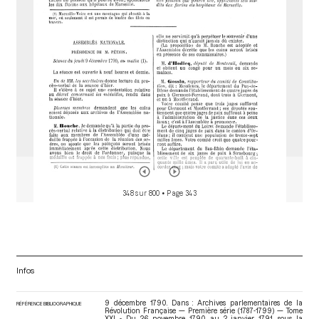
r
348 sur 800
• Page 343
Infos
9 décembre 1790. Dans : Archives parlementaires de la
RÉFÉRENCE BIBLIOGRAPHIQUE
Révolution Française — Première série (1787-1799) — Tome
XXI - Du 26 novembre 1790 au 2 janvier 1791
, sous la