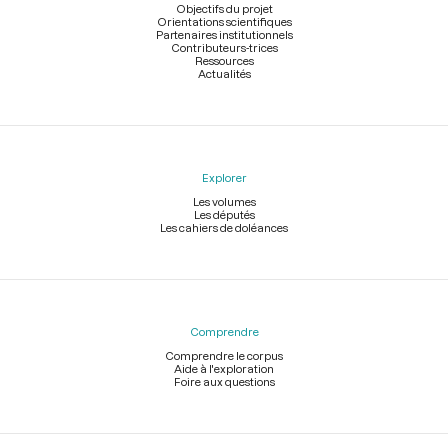
page
Objectifs du projet
Orientations scientifiques
Partenaires institutionnels
Contributeurs-trices
Ressources
Actualités
Explorer
Les volumes
Les députés
Les cahiers de doléances
Comprendre
Comprendre le corpus
Aide à l'exploration
Foire aux questions