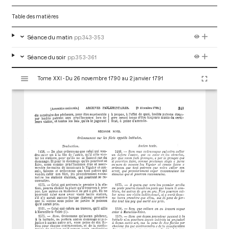
Table des matières
Séance du matin
pp.343-353
Séance du soir
pp.353-361
V
Tome XXI - Du 26 novembre 1790 au 2 janvier 1791
i
s
u
a
l
i
s
e
u
r
M
i
r
a
d
o