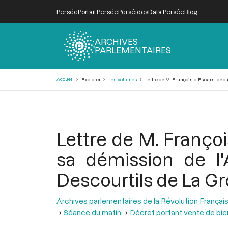
Persée
Portail Persée
Perséides
Data Persée
Blog
ARCHIVES
PARLEMENTAIRES
Fil
Accueil
Explorer
Les volumes
Lettre de M. François d’Escars, dépu
d'Ariane
Lettre de M. Françoi
sa démission de l
Descourtils de La Gr
Archives parlementaires de la Révolution Françai
Séance du matin
Décret portant vente de bien