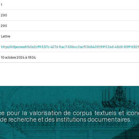
1
290
290
Lettre
https://iiif.persee.fr/b0e2cf11-597c-427d-8ac7-68bcc0acf13b/b406191f-53a6-48d6-88ff-68
10 octobre 2024 à 18:04
ée pour la valorisation de corpus textuels et ic
de recherche et des institutions documentaires.