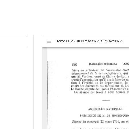
V
Tome XXIV - Du 10 mars 1791 au 12 avril 1791
i
s
u
a
l
i
s
e
u
r
M
i
r
a
d