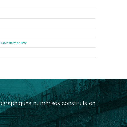
2155a31afc/manifest
onographiques numérisés construits en