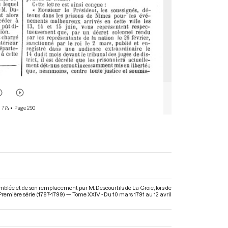
 774
• Page 290
emblée et de son remplacement par M. Descourtils de La Groie, lors de
remière série (1787-1799) — Tome XXIV - Du 10 mars 1791 au 12 avril