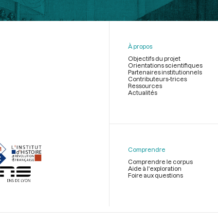
À propos
Objectifs du projet
Orientations scientifiques
Partenaires institutionnels
Contributeurs-trices
Ressources
Actualités
Menu
du
pied
de
Comprendre
page
Comprendre le corpus
Aide à l'exploration
Foire aux questions