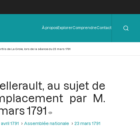
Rechercher
Menu
À propos
Explorer
Comprendre
Contact
de
l'en-
tête
ils de La Groie, lors de la séance du 23 mars 1791
llerault, au sujet de
emplacement par M.
 mars 1791
avril 1791
Assemblée nationale
23 mars 1791