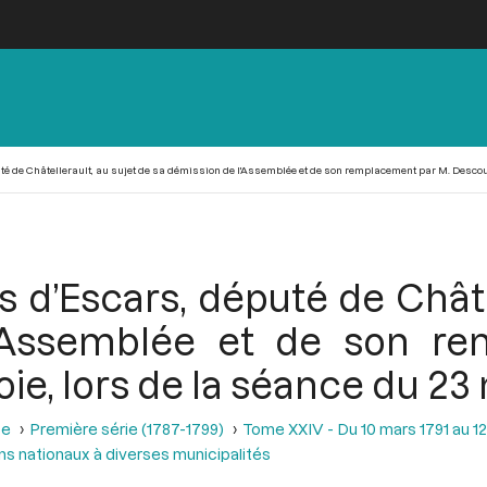
té de Châtellerault, au sujet de sa démission de l'Assemblée et de son remplacement par M. Descourt
s d’Escars, député de Châte
'Assemblée et de son r
oie, lors de la séance du 23
se
Première série (1787-1799)
Tome XXIV - Du 10 mars 1791 au 12 
s nationaux à diverses municipalités