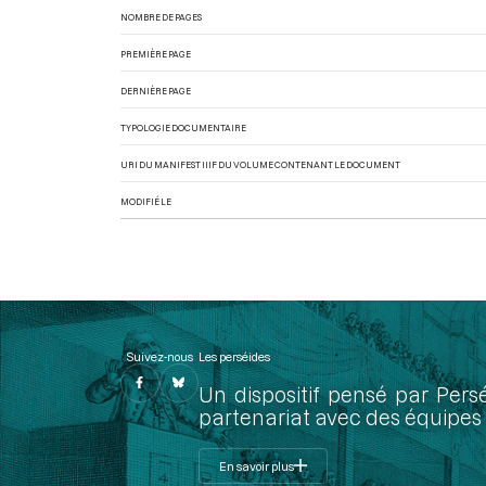
NOMBRE DE PAGES
PREMIÈRE PAGE
DERNIÈRE PAGE
TYPOLOGIE DOCUMENTAIRE
URI DU MANIFEST IIIF DU VOLUME CONTENANT LE DOCUMENT
MODIFIÉ LE
Suivez-nous
Les perséides
Un dispositif pensé par Pers
partenariat avec des équipes 
En savoir plus