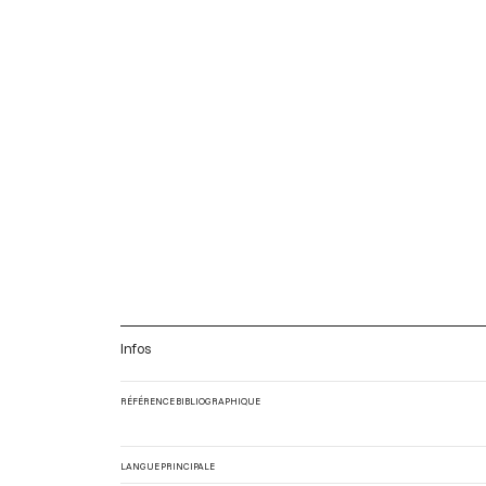
Infos
RÉFÉRENCE BIBLIOGRAPHIQUE
LANGUE PRINCIPALE