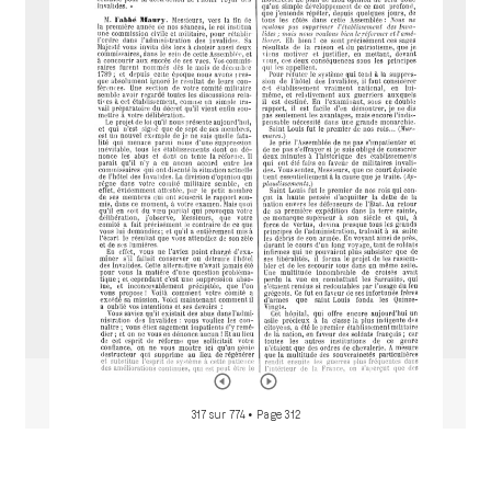
M
i
r
a
d
o
r
317 sur 774
• Page 312