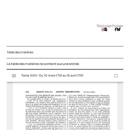
Télécharger
Partager
Table des matières
La table des matières ne contient aucune entrée.
V
Tome XXIV - Du 10 mars 1791 au 12 avril 1791
i
s
u
a
l
i
s
e
u
r