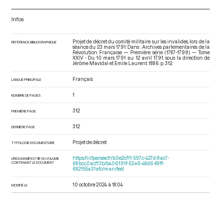
Infos
Projet de décret du comité militaire sur les invalides, lors de la
RÉFÉRENCE BIBLIOGRAPHIQUE
séance du 23 mars 1791. Dans : Archives parlementaires de la
Révolution Française — Première série (1787-1799) — Tome
XXIV - Du 10 mars 1791 au 12 avril 1791
, sous la direction de
Jérôme Mavidal et Emile Laurent. 1886. p. 312.
Français
LANGUE PRINCIPALE
1
NOMBRE DE PAGES
312
PREMIÈRE PAGE
312
DERNIÈRE PAGE
Projet de décret
TYPOLOGIE DOCUMENTAIRE
https://iiif.persee.fr/b0e2cf11-597c-427d-8ac7-
URI DU MANIFEST IIIF DU VOLUME
CONTENANT LE DOCUMENT
68bcc0acf13b/b406191f-53a6-48d6-88ff-
682155a31afc/manifest
10 octobre 2024 à 18:04
MODIFIÉ LE