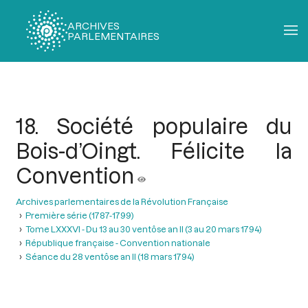
ARCHIVES
PARLEMENTAIRES
Fil
d'Ariane
18. Société populaire du
Bois-d’Oingt. Félicite la
Convention
Archives parlementaires de la Révolution Française
Première série (1787-1799)
Tome LXXXVI - Du 13 au 30 ventôse an II (3 au 20 mars 1794)
République française - Convention nationale
Séance du 28 ventôse an II (18 mars 1794)