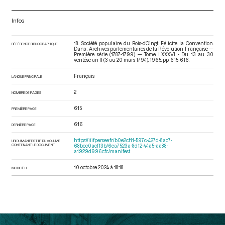
Infos
18. Société populaire du Bois-d’Oingt. Félicite la Convention.
RÉFÉRENCE BIBLIOGRAPHIQUE
Dans : Archives parlementaires de la Révolution Française —
Première série (1787-1799) — Tome LXXXVI - Du 13 au 30
ventôse an II (3 au 20 mars 1794)
. 1965. pp. 615-616.
Français
LANGUE PRINCIPALE
2
NOMBRE DE PAGES
615
PREMIÈRE PAGE
616
DERNIÈRE PAGE
https://iiif.persee.fr/b0e2cf11-597c-427d-8ac7-
URI DU MANIFEST IIIF DU VOLUME
CONTENANT LE DOCUMENT
68bcc0acf13b/6ea7523a-8d12-44a5-aa88-
a1929d996cfc/manifest
10 octobre 2024 à 18:18
MODIFIÉ LE