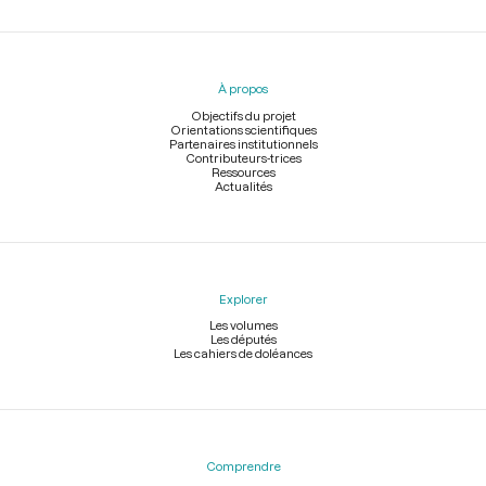
Menu
du
pied
À propos
de
page
Objectifs du projet
Orientations scientifiques
Partenaires institutionnels
Contributeurs-trices
Ressources
Actualités
Explorer
Les volumes
Les députés
Les cahiers de doléances
Comprendre