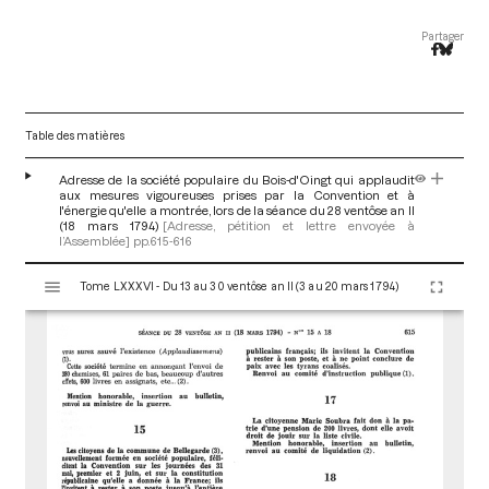
Partager
Table des matières
Adresse de la société populaire du Bois-d'Oingt qui applaudit
aux mesures vigoureuses prises par la Convention et à
l'énergie qu'elle a montrée, lors de la séance du 28 ventôse an II
(18 mars 1794)
[Adresse, pétition et lettre envoyée à
l’Assemblée]
pp.615-616
V
Tome LXXXVI - Du 13 au 30 ventôse an II (3 au 20 mars 1794)
i
s
u
a
l
i
s
e
u
r