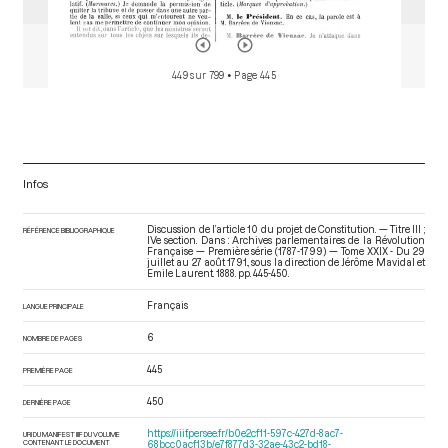
449 sur 799
• Page 445
Infos
Discussion de l’article 10 du projet de Constitution. — Titre III ;
RÉFÉRENCE BIBLIOGRAPHIQUE
IVe section. Dans : Archives parlementaires de la Révolution
Française — Première série (1787-1799) — Tome XXIX - Du 29
juillet au 27 août 1791.
, sous la direction de Jérôme Mavidal et
Emile Laurent. 1888. pp. 445-450.
Français
LANGUE PRINCIPALE
6
NOMBRE DE PAGES
445
PREMIÈRE PAGE
450
DERNIÈRE PAGE
https://iiif.persee.fr/b0e2cf11-597c-427d-8ac7-
URI DU MANIFEST IIIF DU VOLUME
CONTENANT LE DOCUMENT
68bcc0acf13b/e7f877d3-32ae-43c2-bd18-