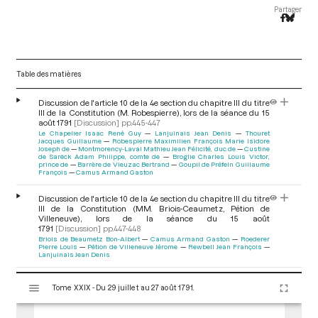
Partager
Table des matières
Discussion de l'article 10 de la 4e section du chapitre III du titre
III de la Constitution (M. Robespierre), lors de la séance du 15
août 1791
[Discussion]
pp.445-447
Le Chapelier Isaac René Guy
Lanjuinais Jean Denis
Thouret
Jacques Guillaume
Robespierre Maximilien François Marie Isidore
Joseph de
Montmorency-Laval Mathieu Jean Félicité, duc de
Custine
de Sarëck Adam Philippe, comte de
Broglie Charles Louis Victor,
prince de
Barrère de Vieuzac Bertrand
Goupil de Préfeln Guillaume
François
Camus Armand Gaston
Discussion de l'article 10 de la 4e section du chapitre III du titre
III de la Constitution (MM. Briois-Ceaumetz, Pétion de
Villeneuve), lors de la séance du 15 août
1791
[Discussion]
pp.447-448
Briois de Beaumetz Bon-Albert
Camus Armand Gaston
Roederer
Pierre Louis
Pétion de Villeneuve Jérome
Rewbell Jean François
Lanjuinais Jean Denis
V
Discussion de l'article 10 de la 4e section du chapitre III du titre
Tome XXIX - Du 29 juillet au 27 août 1791.
i
III de la Constitution (M. Barnave), lors de la séance du 15 août
1791
[Discussion]
pp.448-450
s
Barnave Antoine
Salle Jean Baptiste
Camus Armand Gaston