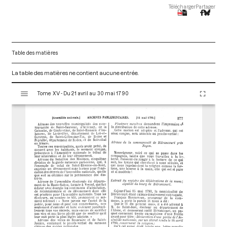
Télécharger
Partager
Table des matières
La table des matières ne contient aucune entrée.
V
Tome XV - Du 21 avril au 30 mai 1790
i
s
u
a
l
i
s
e
u
r
M
i
r
a