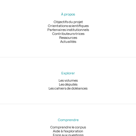
du
pied
À propos
de
page
Objectifs du projet
Orientations scientifiques
Partenaires institutionnels
Contributeurs-trices
Ressources
Actualités
Explorer
Les volumes
Les députés
Les cahiers de doléances
Comprendre
Comprendre le corpus
Aide à l'exploration
Foire aux questions