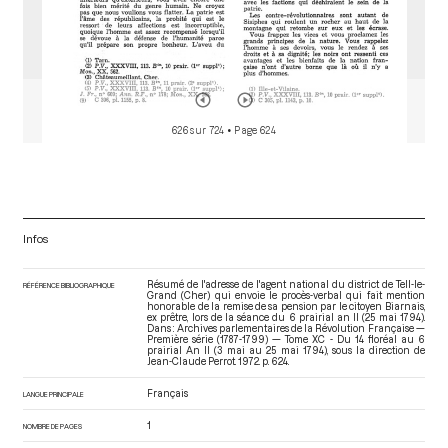
626 sur 724
• Page 624
Infos
Résumé de l'adresse de l'agent national du district de Tell-le-
RÉFÉRENCE BIBLIOGRAPHIQUE
Grand (Cher) qui envoie le procès-verbal qui fait mention
honorable de la remise de sa pension par le citoyen Biarnais,
ex prêtre, lors de la séance du 6 prairial an II (25 mai 1794).
Dans : Archives parlementaires de la Révolution Française —
Première série (1787-1799) — Tome XC - Du 14 floréal au 6
prairial An II (3 mai au 25 mai 1794)
, sous la direction de
Jean-Claude Perrot. 1972. p. 624.
Français
LANGUE PRINCIPALE
1
NOMBRE DE PAGES