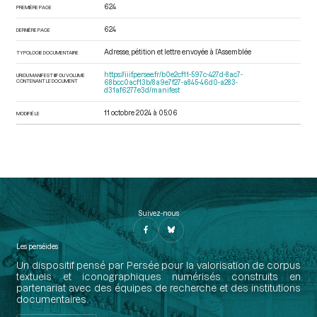
624
PREMIÈRE PAGE
624
DERNIÈRE PAGE
Adresse, pétition et lettre envoyée à l’Assemblée
TYPOLOGIE DOCUMENTAIRE
https://iiif.persee.fr/b0e2cf11-597c-427d-8ac7-
URI DU MANIFEST IIIF DU VOLUME
CONTENANT LE DOCUMENT
68bcc0acf13b/8a9e7f27-a845-46d0-a283-
d31af6277e3d/manifest
11 octobre 2024 à 05:06
MODIFIÉ LE
Suivez-nous
Les perséides
Un dispositif pensé par Persée pour la valorisation de corpus
textuels et iconographiques numérisés construits en
partenariat avec des équipes de recherche et des institutions
documentaires.