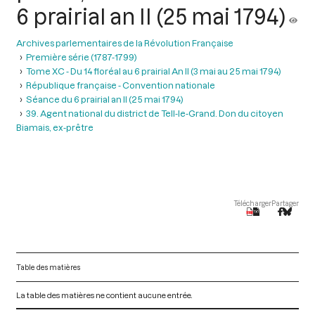
6 prairial an II (25 mai 1794)
Archives parlementaires de la Révolution Française
Première série (1787-1799)
Tome XC - Du 14 floréal au 6 prairial An II (3 mai au 25 mai 1794)
République française - Convention nationale
Séance du 6 prairial an II (25 mai 1794)
39. Agent national du district de Tell-le-Grand. Don du citoyen
Biamais, ex-prêtre
Télécharger
Partager
Table des matières
La table des matières ne contient aucune entrée.