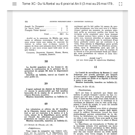
V
Tome XC - Du 14 floréal au 6 prairial An II (3 mai au 25 mai 1794)
i
s
u
a
l
i
s
e
u
r
M
i
r
a
d
o
r