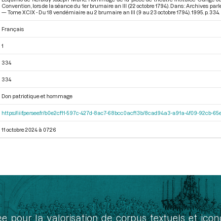
Convention, lors de la séance du 1er brumaire an III (22 octobre 1794). Dans : Archives p
— Tome XCIX - Du 18 vendémiaire au 2 brumaire an III (9 au 23 octobre 1794)
. 1995. p. 334.
Français
1
334
334
Don patriotique et hommage
https://iiif.persee.fr/b0e2cf11-597c-427d-8ac7-68bcc0acf13b/8cad94a3-a91a-4f09-92cb-
11 octobre 2024 à 07:26
ée pour la valorisation de corpus textuels et ic