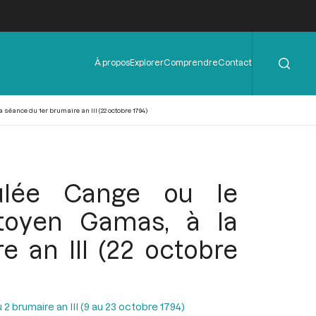
Rechercher
Menu
À propos
Explorer
Comprendre
Contact
de
l'en-
tête
séance du 1er brumaire an III (22 octobre 1794)
ulée Cange ou le
itoyen Gamas, à la
e an III (22 octobre
2 brumaire an III (9 au 23 octobre 1794)