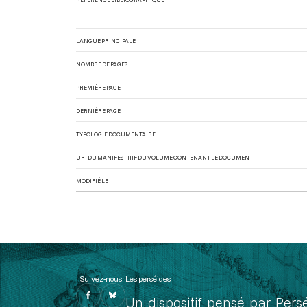
LANGUE PRINCIPALE
NOMBRE DE PAGES
PREMIÈRE PAGE
DERNIÈRE PAGE
TYPOLOGIE DOCUMENTAIRE
URI DU MANIFEST IIIF DU VOLUME CONTENANT LE DOCUMENT
MODIFIÉ LE
Suivez-nous
Les perséides
Un dispositif pensé par Pers