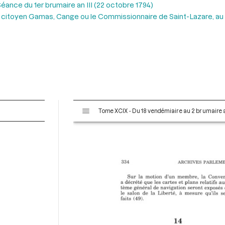
éance du 1er brumaire an III (22 octobre 1794)
u citoyen Gamas, Cange ou le Commissionnaire de Saint-Lazare, au 
V
Tome XCIX - Du 18 vendémiaire au 2 brumaire an
i
s
u
a
l
i
s
e
u
r
M