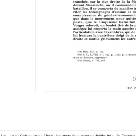
336 sur
Lequinio de Kerblay Joseph Marie. Hommage de la pièce de théâtre intitulée Cange o