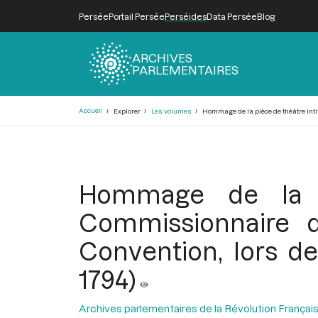
Persée
Portail Persée
Perséides
Data Persée
Blog
ARCHIVES
PARLEMENTAIRES
Fil
Accueil
Explorer
Les volumes
Hommage de la pièce de théâtre intit
d'Ariane
Hommage de la p
Commissionnaire d
Convention, lors de
1794)
Archives parlementaires de la Révolution Françai