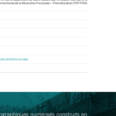
arlementaires de la Révolution Française — Première série (1787-1799)
65e46c422660/manifest
onographiques numérisés construits en