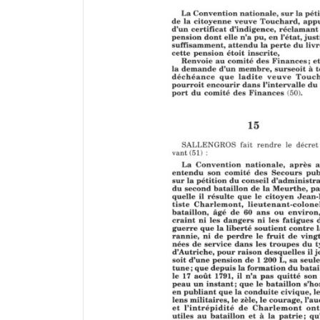
i
r
a
d
o
r