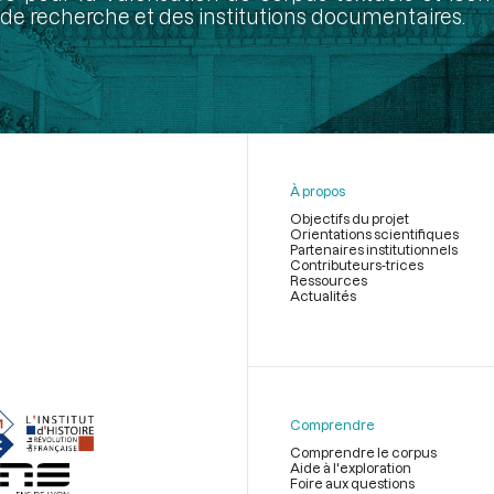
de recherche et des institutions documentaires.
À propos
Objectifs du projet
Orientations scientifiques
Partenaires institutionnels
Contributeurs-trices
Ressources
Actualités
Menu
du
pied
de
Comprendre
page
Comprendre le corpus
Aide à l'exploration
Foire aux questions