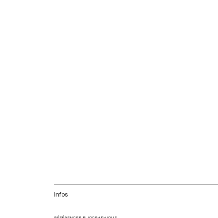
Infos
RÉFÉRENCE BIBLIOGRAPHIQUE