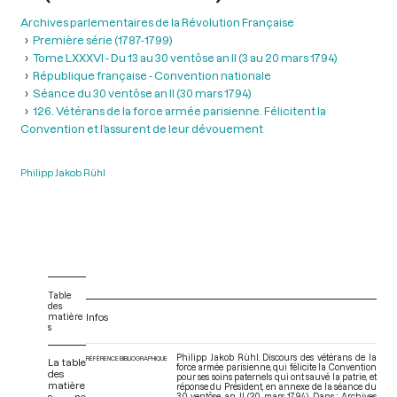
Archives parlementaires de la Révolution Française
Première série (1787-1799)
Tome LXXXVI - Du 13 au 30 ventôse an II (3 au 20 mars 1794)
République française - Convention nationale
Séance du 30 ventôse an II (30 mars 1794)
126. Vétérans de la force armée parisienne. Félicitent la
Convention et l’assurent de leur dévouement
Philipp Jakob Rühl
Table
des
matière
Infos
s
Philipp Jakob Rühl. Discours des vétérans de la
RÉFÉRENCE BIBLIOGRAPHIQUE
La table
force armée parisienne, qui félicite la Convention
des
pour ses soins paternels qui ont sauvé la patrie, et
matière
réponse du Président, en annexe de la séance du
s ne
30 ventôse an II (20 mars 1794). Dans : Archives