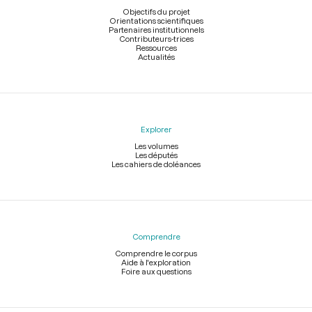
page
Objectifs du projet
Orientations scientifiques
Partenaires institutionnels
Contributeurs-trices
Ressources
Actualités
Explorer
Les volumes
Les députés
Les cahiers de doléances
Comprendre
Comprendre le corpus
Aide à l'exploration
Foire aux questions