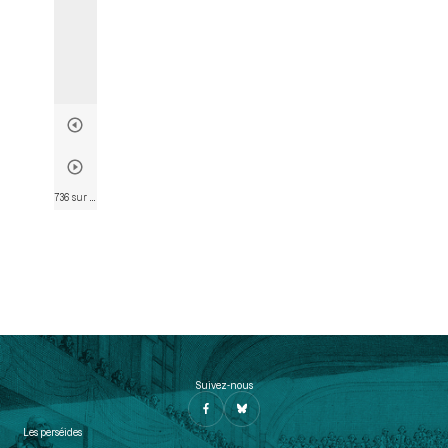
736 sur 803
• Page 733
Suivez-nous
Les perséides