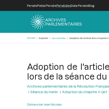
Persée
Portail Persée
Perséides
Data Persée
Blog
ARCHIVES
PARLEMENTAIRES
Fil
Accueil
Explorer
Les volumes
Adoption de l'article 16 du chapitre V 
d'Ariane
Adoption de l'article
lors de la séance du 
Archives parlementaires de la Révolution Françai
Séance du matin
Adoption du chapitre V (art. 1
Démeunier Jean Nicolas