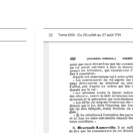
V
Tome XXIX - Du 29 juillet au 27 août 1791.
i
s
u
a
l
i
s
e
u
r
M
i
r
a
d
o