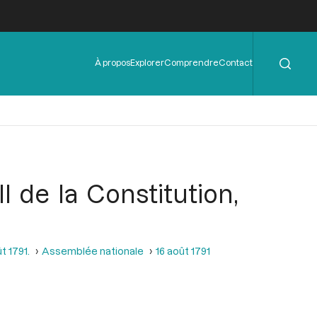
Rechercher
Menu
À propos
Explorer
Comprendre
Contact
de
l'en-
tête
II de la Constitution,
t 1791.
Assemblée nationale
16 août 1791