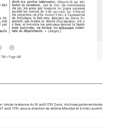
 799
• Page 466
ion, lors de la séance du 16 août 1791. Dans : Archives parlementaires
27 août 1791.
, sous la direction de Jérôme Mavidal et Emile Laurent.