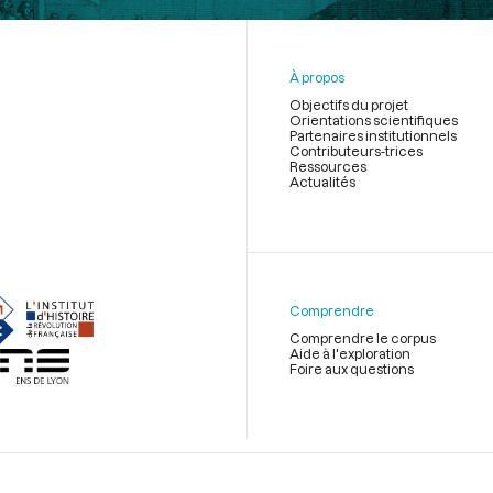
À propos
Objectifs du projet
Orientations scientifiques
Partenaires institutionnels
Contributeurs-trices
Ressources
Actualités
Menu
du
pied
de
Comprendre
page
Comprendre le corpus
Aide à l'exploration
Foire aux questions