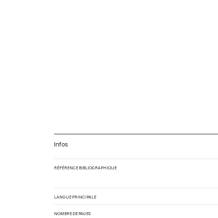
Infos
RÉFÉRENCE BIBLIOGRAPHIQUE
LANGUE PRINCIPALE
NOMBRE DE PAGES