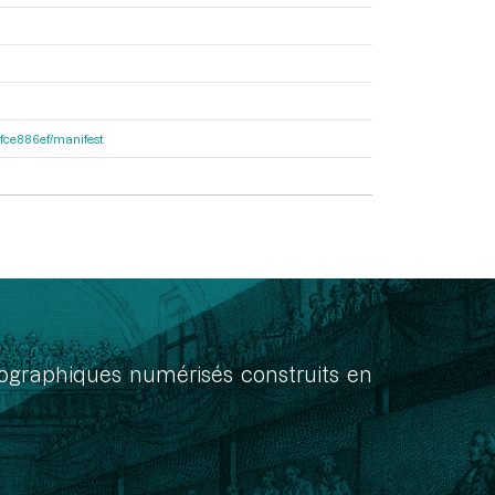
81fce886ef/manifest
onographiques numérisés construits en