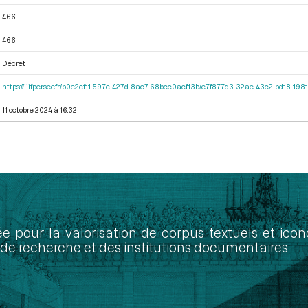
466
466
Décret
https://iiif.persee.fr/b0e2cf11-597c-427d-8ac7-68bcc0acf13b/e7f877d3-32ae-43c2-bd18-19
11 octobre 2024 à 16:32
ée pour la valorisation de corpus textuels et ic
de recherche et des institutions documentaires.