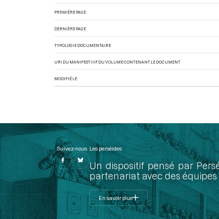
PREMIÈRE PAGE
DERNIÈRE PAGE
TYPOLOGIE DOCUMENTAIRE
URI DU MANIFEST IIIF DU VOLUME CONTENANT LE DOCUMENT
MODIFIÉ LE
Suivez-nous
Les perséides
Un dispositif pensé par Pers
partenariat avec des équipes 
En savoir plus