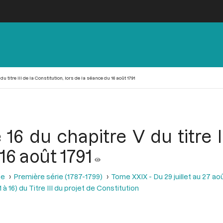
du titre III de la Constitution, lors de la séance du 16 août 1791
 16 du chapitre V du titre I
16 août 1791
se
Première série (1787-1799)
Tome XXIX - Du 29 juillet au 27 aoû
 à 16) du Titre III du projet de Constitution