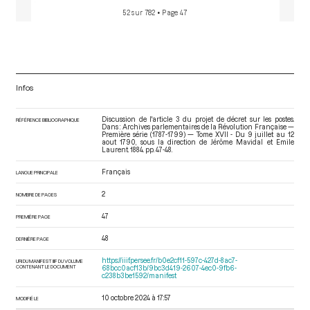
52 sur 782
• Page 47
Infos
Discussion de l'article 3 du projet de décret sur les postes.
RÉFÉRENCE BIBLIOGRAPHIQUE
Dans : Archives parlementaires de la Révolution Française —
Première série (1787-1799) — Tome XVII - Du 9 juillet au 12
aout 1790
, sous la direction de Jérôme Mavidal et Emile
Laurent. 1884. pp. 47-48.
Français
LANGUE PRINCIPALE
2
NOMBRE DE PAGES
47
PREMIÈRE PAGE
48
DERNIÈRE PAGE
https://iiif.persee.fr/b0e2cf11-597c-427d-8ac7-
URI DU MANIFEST IIIF DU VOLUME
CONTENANT LE DOCUMENT
68bcc0acf13b/9bc3d419-2607-4ec0-9fb6-
c238b3be1592/manifest
10 octobre 2024 à 17:57
MODIFIÉ LE