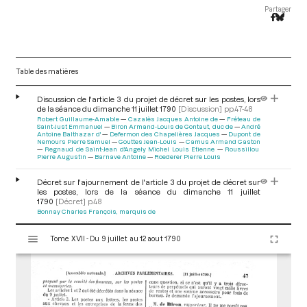
Partager
Table des matières
Discussion de l'article 3 du projet de décret sur les postes, lors
de la séance du dimanche 11 juillet 1790
[Discussion]
pp.47-48
Robert Guillaume-Amable
Cazalès Jacques Antoine de
Fréteau de
Saint-Just Emmanuel
Biron Armand-Louis de Gontaut, duc de
André
Antoine Balthazar d'
Defermon des Chapelières Jacques
Dupont de
Nemours Pierre Samuel
Gouttes Jean-Louis
Camus Armand Gaston
Regnaud de Saint-Jean d'Angely Michel Louis Etienne
Roussillou
Pierre Augustin
Barnave Antoine
Roederer Pierre Louis
Décret sur l'ajournement de l'article 3 du projet de décret sur
les postes, lors de la séance du dimanche 11 juillet
1790
[Décret]
p.48
Bonnay Charles François, marquis de
V
Tome XVII - Du 9 juillet au 12 aout 1790
i
s
u
a
l