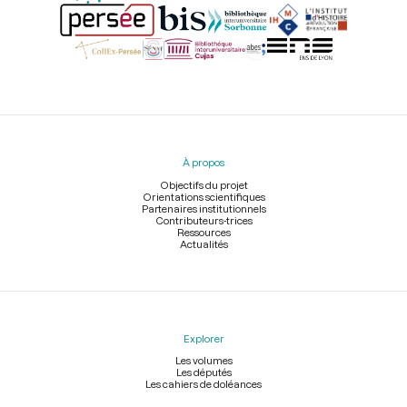
Menu
du
pied
À propos
de
page
Objectifs du projet
Orientations scientifiques
Partenaires institutionnels
Contributeurs-trices
Ressources
Actualités
Explorer
Les volumes
Les députés
Les cahiers de doléances