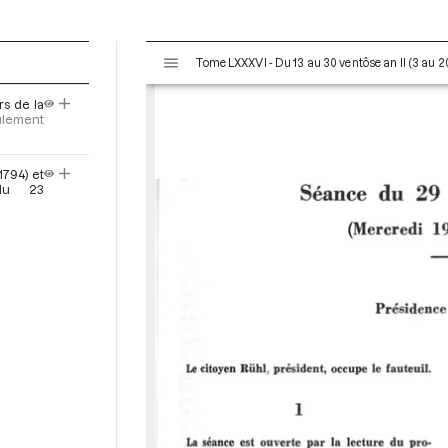
V
Tome LXXXVI - Du 13 au 30 ventôse an II (3 au 
i
s
rs de la
u
ulement
a
l
1794) et
i
 du 23
s
e
u
r
M
i
r
a
d
o
r