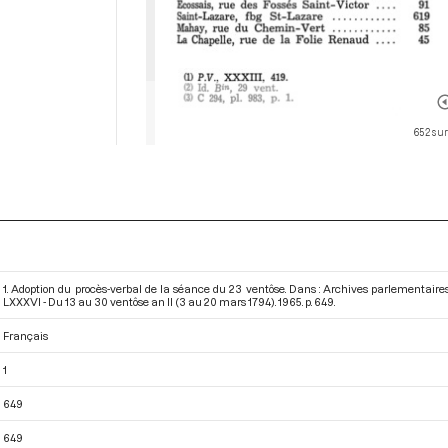
652 sur
1. Adoption du procès-verbal de la séance du 23 ventôse. Dans : Archives parlementair
LXXXVI - Du 13 au 30 ventôse an II (3 au 20 mars 1794)
. 1965. p. 649.
Français
1
649
649