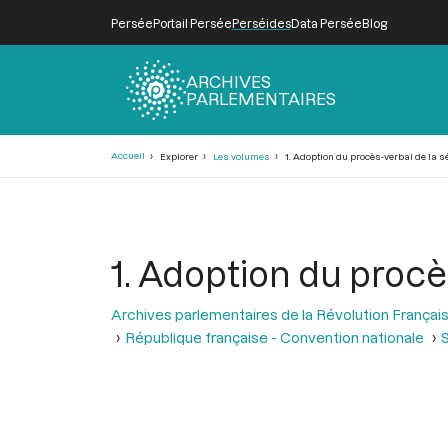
Persée
Portail Persée
Perséides
Data Persée
Blog
ARCHIVES
PARLEMENTAIRES
Fil
Accueil
Explorer
Les volumes
1. Adoption du procès-verbal de la s
d'Ariane
1. Adoption du procè
Archives parlementaires de la Révolution Françai
République française - Convention nationale
S