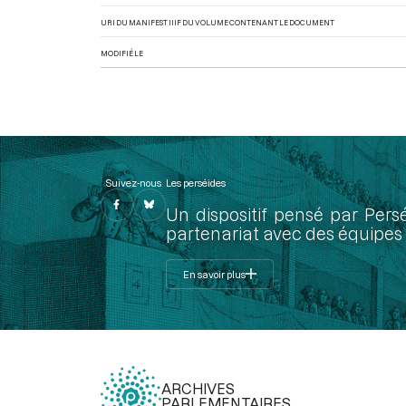
URI DU MANIFEST IIIF DU VOLUME CONTENANT LE DOCUMENT
MODIFIÉ LE
Suivez-nous
Les perséides
Un dispositif pensé par Pers
partenariat avec des équipes 
En savoir plus
ARCHIVES
PARLEMENTAIRES