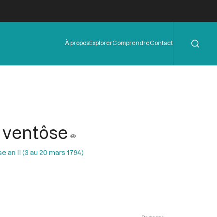
Rechercher
Menu
À propos
Explorer
Comprendre
Contact
de
l'en-
tête
3 ventôse
 an II (3 au 20 mars 1794)