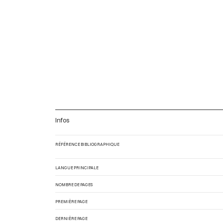
Infos
RÉFÉRENCE BIBLIOGRAPHIQUE
LANGUE PRINCIPALE
NOMBRE DE PAGES
PREMIÈRE PAGE
DERNIÈRE PAGE