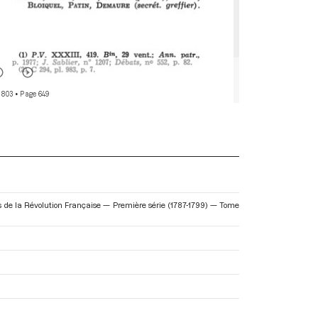
 803
• Page 649
es de la Révolution Française — Première série (1787-1799) — Tome