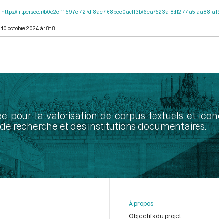
https://iiif.persee.fr/b0e2cf11-597c-427d-8ac7-68bcc0acf13b/6ea7523a-8d12-44a5-aa88-
10 octobre 2024 à 18:18
ée pour la valorisation de corpus textuels et ic
de recherche et des institutions documentaires.
À propos
Objectifs du projet