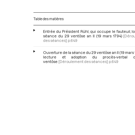
Table des matières
Entrée du Président Rühl, qui occupe le fauteuil, lo
séance du 29 ventôse an II (19 mars 1794)
[Déro
des séances]
p.649
Ouverture de la séance du 29 ventôse an II (19 mars 
lecture et adoption du procès-verbal
ventôse
[Déroulement des séances]
p.649