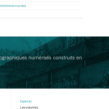
a1929d996cfc/manifest
onographiques numérisés construits en
Explorer
Les volumes