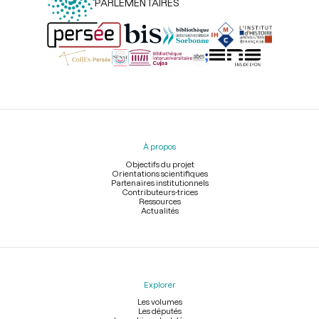
PARLEMENTAIRES
Menu
du
pied
À propos
de
page
Objectifs du projet
Orientations scientifiques
Partenaires institutionnels
Contributeurs-trices
Ressources
Actualités
Explorer
Les volumes
Les députés