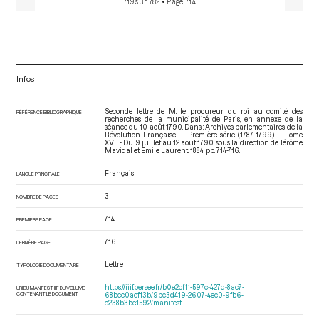
719 sur 782
• Page 714
Infos
Seconde lettre de M. le procureur du roi au comité des
RÉFÉRENCE BIBLIOGRAPHIQUE
recherches de la municipalité de Paris, en annexe de la
séance du 10 août 1790. Dans : Archives parlementaires de la
Révolution Française — Première série (1787-1799) — Tome
XVII - Du 9 juillet au 12 aout 1790
, sous la direction de Jérôme
Mavidal et Emile Laurent. 1884. pp. 714-716.
Français
LANGUE PRINCIPALE
3
NOMBRE DE PAGES
714
PREMIÈRE PAGE
716
DERNIÈRE PAGE
Lettre
TYPOLOGIE DOCUMENTAIRE
https://iiif.persee.fr/b0e2cf11-597c-427d-8ac7-
URI DU MANIFEST IIIF DU VOLUME
CONTENANT LE DOCUMENT
68bcc0acf13b/9bc3d419-2607-4ec0-9fb6-
c238b3be1592/manifest