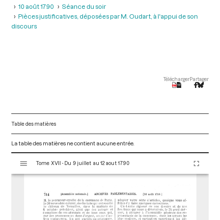
10 août 1790
Séance du soir
Pièces justificatives, déposées par M. Oudart, à l'appui de son
discours
Télécharger
Partager
Table des matières
La table des matières ne contient aucune entrée.
V
Tome XVII - Du 9 juillet au 12 aout 1790
i
s
u
a
l
i