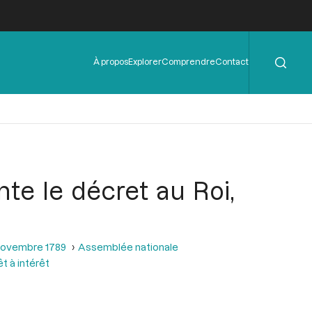
Rechercher
Menu
À propos
Explorer
Comprendre
Contact
de
l'en-
tête
e le décret au Roi,
 novembre 1789
Assemblée nationale
t à intérêt