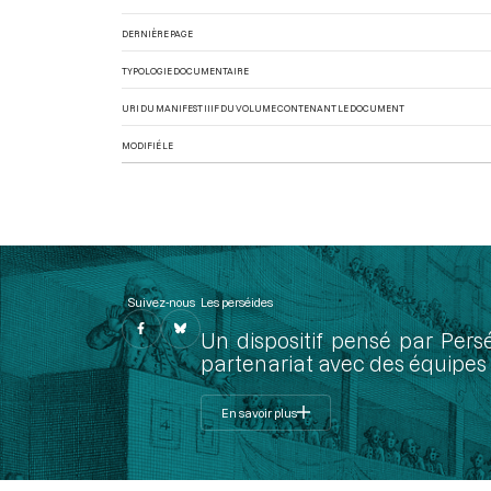
DERNIÈRE PAGE
TYPOLOGIE DOCUMENTAIRE
URI DU MANIFEST IIIF DU VOLUME CONTENANT LE DOCUMENT
MODIFIÉ LE
Suivez-nous
Les perséides
Un dispositif pensé par Pers
partenariat avec des équipes 
En savoir plus