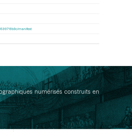
4d8599718b9c/manifest
onographiques numérisés construits en