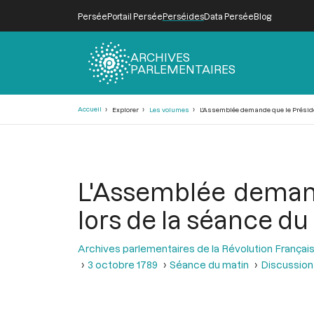
Persée
Portail Persée
Perséides
Data Persée
Blog
ARCHIVES
PARLEMENTAIRES
Fil
Accueil
Explorer
Les volumes
L'Assemblée demande que le Président
d'Ariane
L'Assemblée demand
lors de la séance du
Archives parlementaires de la Révolution Françai
3 octobre 1789
Séance du matin
Discussion 