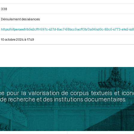
338
Déroulement des séances
https://iiif.persee.fr/b0e2cf11-597c-427d-8ac7-68bcc0acf13b/3a964d0c-92c0-4773-a1e2-
10 octobre 2024 à 17:49
ée pour la valorisation de corpus textuels et ic
de recherche et des institutions documentaires.