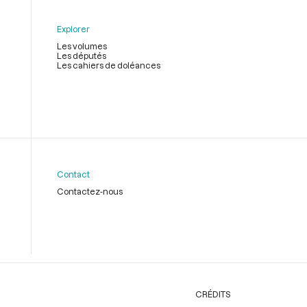
Explorer
Les volumes
Les députés
Les cahiers de doléances
Contact
Contactez-nous
CRÉDITS