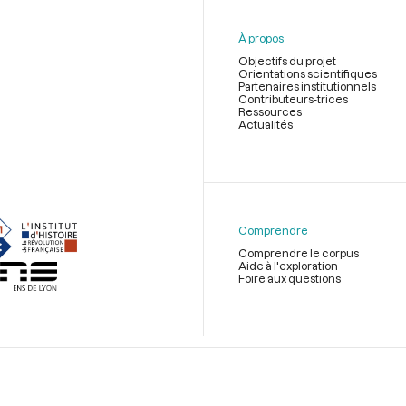
À propos
Objectifs du projet
Orientations scientifiques
Partenaires institutionnels
Contributeurs-trices
Ressources
Actualités
Menu
du
pied
de
Comprendre
page
Comprendre le corpus
Aide à l'exploration
Foire aux questions