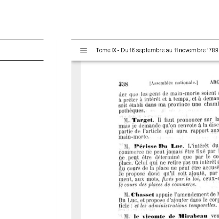
V
Tome IX - Du 16 septembre au 11 novembre 1789
i
s
u
a
l
i
s
e
u
r
M
i
r
a
d
o