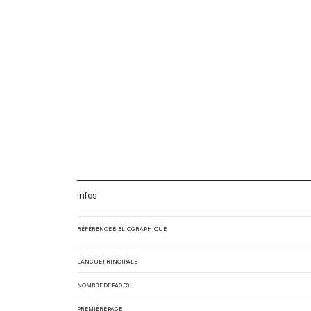
Infos
RÉFÉRENCE BIBLIOGRAPHIQUE
LANGUE PRINCIPALE
NOMBRE DE PAGES
PREMIÈRE PAGE