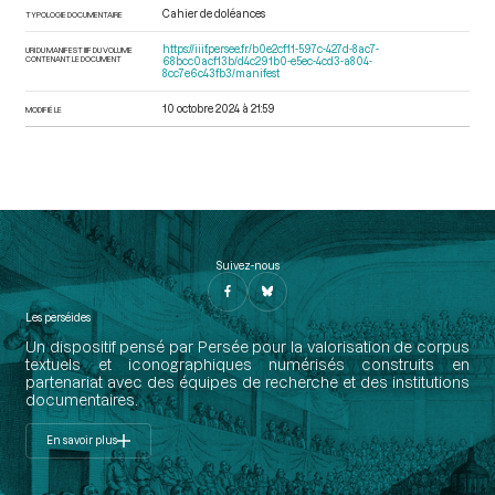
Cahier de doléances
TYPOLOGIE DOCUMENTAIRE
https://iiif.persee.fr/b0e2cf11-597c-427d-8ac7-
URI DU MANIFEST IIIF DU VOLUME
CONTENANT LE DOCUMENT
68bcc0acf13b/d4c291b0-e5ec-4cd3-a804-
8cc7e6c43fb3/manifest
10 octobre 2024 à 21:59
MODIFIÉ LE
Suivez-nous
Les perséides
Un dispositif pensé par Persée pour la valorisation de corpus
textuels et iconographiques numérisés construits en
partenariat avec des équipes de recherche et des institutions
documentaires.
En savoir plus