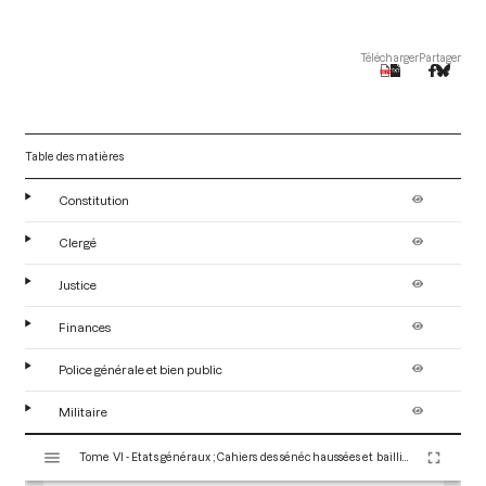
Télécharger
Partager
Table des matières
Constitution
Clergé
Justice
Finances
Police générale et bien public
Militaire
V
Tome VI - Etats généraux ; Cahiers des sénéchaussées et bailliages
i
s