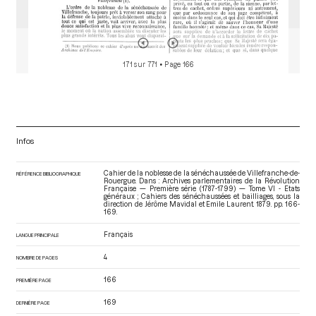
171 sur 771
• Page 166
Infos
Cahier de la noblesse de la sénéchaussée de Villefranche-de-
RÉFÉRENCE BIBLIOGRAPHIQUE
Rouergue. Dans : Archives parlementaires de la Révolution
Française — Première série (1787-1799) — Tome VI - Etats
généraux ; Cahiers des sénéchaussées et bailliages
, sous la
direction de Jérôme Mavidal et Emile Laurent. 1879. pp. 166-
169.
Français
LANGUE PRINCIPALE
4
NOMBRE DE PAGES
166
PREMIÈRE PAGE
169
DERNIÈRE PAGE