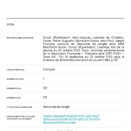
Infos
Duval d'Éprémesnil Jean-Jacques, Laboreys de Chateau-
RÉFÉRENCE BIBLIOGRAPHIQUE
Favier Pierre Augustin, Montcalm-Gozon Jean-Paul Joseph
François, marquis de. Demande de congés pour MM.
Montcalm-Gozon, Duval d'Eprémesnil, Laboreys, lors de la
séance du 20 octobre 1790. Dans : Archives parlementaires
de la Révolution Française — Première série (1787-1799) —
Tome XIX - Du 16 septembre au 23 octobre 1790
, sous la
direction de Jérôme Mavidal et Emile Laurent. 1884. p. 727.
Français
LANGUE PRINCIPALE
1
NOMBRE DE PAGES
727
PREMIÈRE PAGE
727
DERNIÈRE PAGE
Demande de congés
TYPOLOGIE DOCUMENTAIRE
https://iiif.persee.fr/b0e2cf11-597c-427d-8ac7-
URI DU MANIFEST IIIF DU VOLUME
CONTENANT LE DOCUMENT
68bcc0acf13b/6f80b006-e203-473b-917b-
25c2aaba59d9/manifest