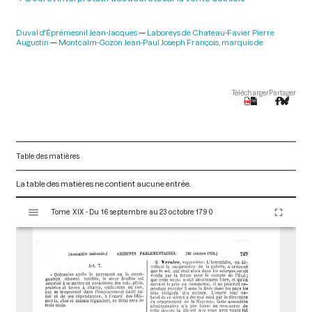
Duval d'Éprémesnil Jean-Jacques
Laboreys de Chateau-Favier Pierre
Augustin
Montcalm-Gozon Jean-Paul Joseph François, marquis de
Télécharger
Partager
Table des matières
La table des matières ne contient aucune entrée.
V
Tome XIX - Du 16 septembre au 23 octobre 1790
i
s
u
a
l
i
s
e