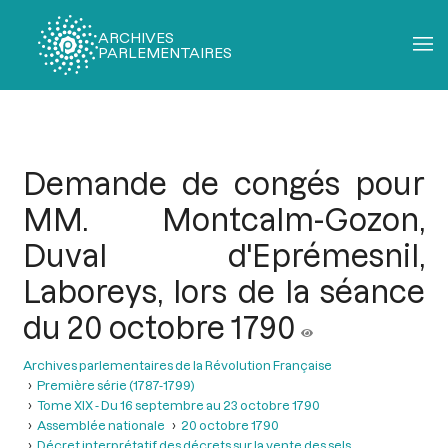
ARCHIVES
PARLEMENTAIRES
Fil
d'Ariane
Demande de congés pour
MM. Montcalm-Gozon,
Duval d'Eprémesnil,
Laboreys, lors de la séance
du 20 octobre 1790
Archives parlementaires de la Révolution Française
Première série (1787-1799)
Tome XIX - Du 16 septembre au 23 octobre 1790
Assemblée nationale
20 octobre 1790
Décret interprétatif des décrets sur la vente des sels