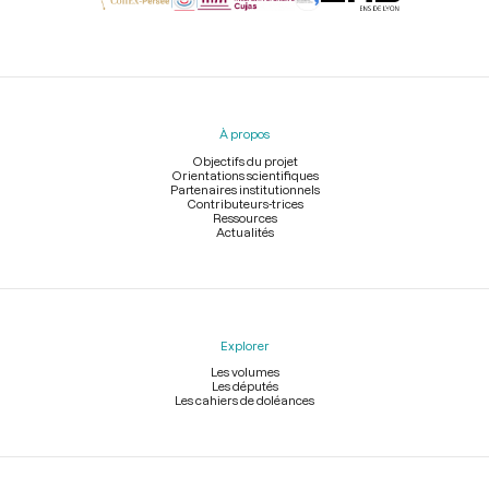
Menu
du
pied
À propos
de
page
Objectifs du projet
Orientations scientifiques
Partenaires institutionnels
Contributeurs-trices
Ressources
Actualités
Explorer
Les volumes
Les députés
Les cahiers de doléances