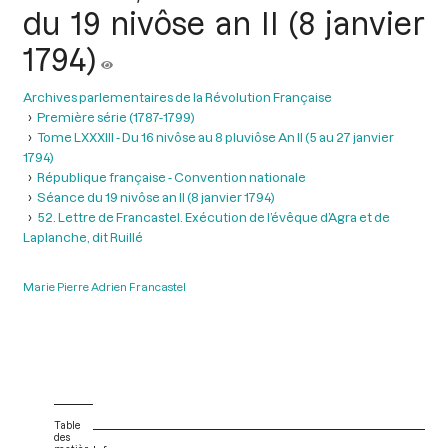
du 19 nivôse an II (8 janvier
1794)
Archives parlementaires de la Révolution Française
Première série (1787-1799)
Tome LXXXIII - Du 16 nivôse au 8 pluviôse An II (5 au 27 janvier
1794)
République française - Convention nationale
Séance du 19 nivôse an II (8 janvier 1794)
52. Lettre de Francastel. Exécution de l’évêque d’Agra et de
Laplanche, dit Ruillé
Marie Pierre Adrien Francastel
Table
des