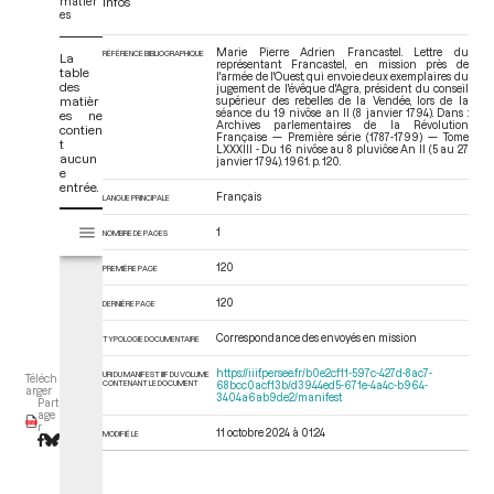
matièr
Infos
es
Marie Pierre Adrien Francastel. Lettre du
RÉFÉRENCE BIBLIOGRAPHIQUE
La
représentant Francastel, en mission près de
table
l'armée de l'Ouest, qui envoie deux exemplaires du
des
jugement de l'évêque d'Agra, président du conseil
matièr
supérieur des rebelles de la Vendée, lors de la
séance du 19 nivôse an II (8 janvier 1794). Dans :
es ne
Archives parlementaires de la Révolution
contien
Française — Première série (1787-1799) — Tome
t
LXXXIII - Du 16 nivôse au 8 pluviôse An II (5 au 27
aucun
janvier 1794)
. 1961. p. 120.
e
entrée.
Français
LANGUE PRINCIPALE
V
Tome LXXXIII - Du 16 nivôse au 8 pluviôse An II (5 au 27 janvier 1794)
1
NOMBRE DE PAGES
i
s
120
PREMIÈRE PAGE
u
a
120
DERNIÈRE PAGE
l
Correspondance des envoyés en mission
i
TYPOLOGIE DOCUMENTAIRE
s
https://iiif.persee.fr/b0e2cf11-597c-427d-8ac7-
URI DU MANIFEST IIIF DU VOLUME
Téléch
e
CONTENANT LE DOCUMENT
68bcc0acf13b/d3944ed5-671e-4a4c-b964-
arger
3404a6ab9de2/manifest
Part
u
age
r
r
11 octobre 2024 à 01:24
MODIFIÉ LE
M
i
r