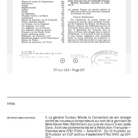
211 sur 452
• Page 201
Infos
3. Le général Turreau félicite la Convention de son énergie
RÉFÉRENCE BIBLIOGRAPHIQUE
contre les nouveaux conspirateurs, au nom de la garnison de
Belle-Isle-en-Mer (Morbihan), qui jure de mourir à son poste.
Dans : Archives parlementaires de la Révolution Française —
Première série (1787-1799) — Tome XCVI - Du 10 fructidor au
22 fructidor an II (27 août au 8 septembre 1794)
. 1990. pp. 201-
202.