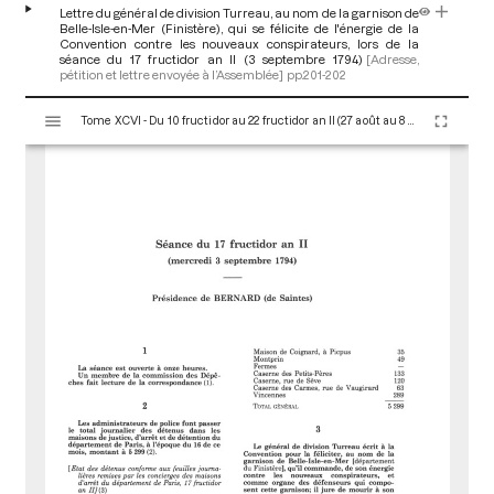
Lettre du général de division Turreau, au nom de la garnison de
Belle-Isle-en-Mer (Finistère), qui se félicite de l'énergie de la
Convention contre les nouveaux conspirateurs, lors de la
séance du 17 fructidor an II (3 septembre 1794)
[Adresse,
pétition et lettre envoyée à l’Assemblée]
pp.201-202
V
Tome XCVI - Du 10 fructidor au 22 fructidor an II (27 août au 8 septembre 1794)
i
s
u
a
l
i
s
e
u
r
M
i
r
a
d
o
r