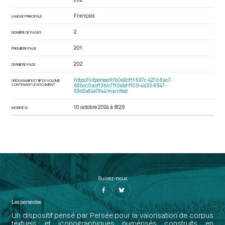
Français
LANGUE PRINCIPALE
2
NOMBRE DE PAGES
201
PREMIÈRE PAGE
202
DERNIÈRE PAGE
https://iiif.persee.fr/b0e2cf11-597c-427d-8ac7-
URI DU MANIFEST IIIF DU VOLUME
CONTENANT LE DOCUMENT
68bcc0acf13b/c7f10ebf-f109-4b33-8947-
59d2a84e7844/manifest
10 octobre 2024 à 18:29
MODIFIÉ LE
Suivez-nous
Les perséides
Un dispositif pensé par Persée pour la valorisation de corpus
textuels et iconographiques numérisés construits en