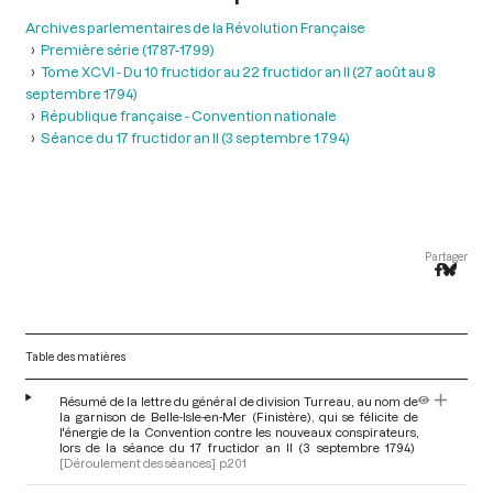
Archives parlementaires de la Révolution Française
Première série (1787-1799)
Tome XCVI - Du 10 fructidor au 22 fructidor an II (27 août au 8
septembre 1794)
République française - Convention nationale
Séance du 17 fructidor an II (3 septembre 1 794)
Partager
Table des matières
Résumé de la lettre du général de division Turreau, au nom de
la garnison de Belle-Isle-en-Mer (Finistère), qui se félicite de
l'énergie de la Convention contre les nouveaux conspirateurs,
lors de la séance du 17 fructidor an II (3 septembre 1794)
[Déroulement des séances]
p.201