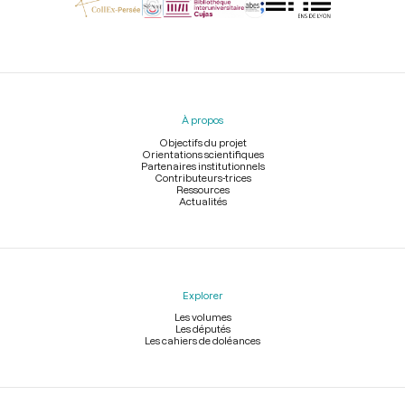
Menu
du
pied
À propos
de
page
Objectifs du projet
Orientations scientifiques
Partenaires institutionnels
Contributeurs-trices
Ressources
Actualités
Explorer
Les volumes
Les députés
Les cahiers de doléances