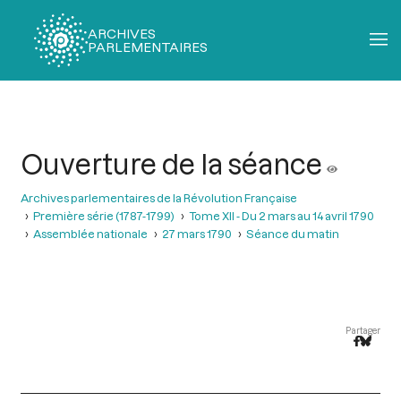
ARCHIVES
PARLEMENTAIRES
Fil
d'Ariane
Ouverture de la séance
Archives parlementaires de la Révolution Française
Première série (1787-1799)
Tome XII - Du 2 mars au 14 avril 1790
Assemblée nationale
27 mars 1790
Séance du matin
Partager