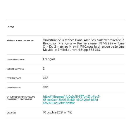
Infos
Ouverture de la séance. Dans : Archives parlementaires de la
RÉFÉRENCE BIBLIOGRAPHIQUE
Révolution Française — Première série (1787-1799) — Tome
XII - Du 2 mars au 14 avril 1790
, sous la direction de Jérôme
Mavidal et Emile Laurent. 1881. pp. 363-364.
Français
LANGUE PRINCIPALE
2
NOMBRE DE PAGES
363
PREMIÈRE PAGE
364
DERNIÈRE PAGE
https://iiif.persee.fr/b0e2cf11-597c-427d-8ac7-
URI DU MANIFEST IIIF DU VOLUME
CONTENANT LE DOCUMENT
68bcc0acf13b/0753e581-1902-46c5-b67d-
5a55e95ac0e1/manifest
10 octobre 2024 à 17:53
MODIFIÉ LE