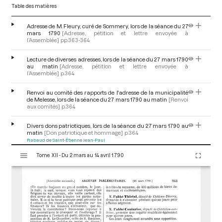
Table des matières
Adresse de M. Fleury, curé de Sommery, lors de la séance du 27
mars 1790
[Adresse, pétition et lettre envoyée à
l’Assemblée]
pp.363-364
Lecture de diverses adresses, lors de la séance du 27 mars 1790
au matin
[Adresse, pétition et lettre envoyée à
l’Assemblée]
p.364
Renvoi au comité des rapports de l'adresse de la municipalité
de Melesse, lors de la séance du 27 mars 1790 au matin
[Renvoi
aux comités]
p.364
Divers dons patriotiques, lors de la séance du 27 mars 1790 au
matin
[Don patriotique et hommage]
p.364
Rabaud de Saint-Étienne Jean-Paul
V
Tome XII - Du 2 mars au 14 avril 1790
i
Mise à l'ordre du jour de l'affaire sur la restitution des biens
religionnaires fugitifs, lors de la séance du 27 mars 1790 au
s
matin
[Déroulement des séances]
p.364
u
Marsanne de Fontjuliane Jean Louis Charles François, comte de
a
l
i
s