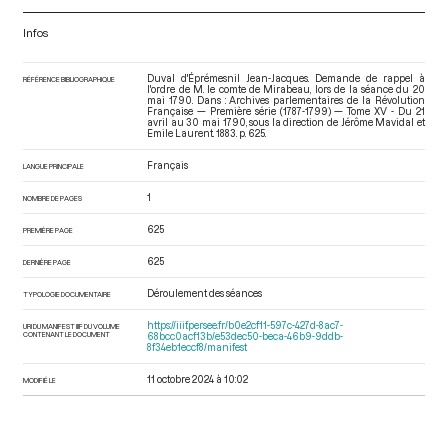
Infos
Duval d'Éprémesnil Jean-Jacques. Demande de rappel à
RÉFÉRENCE BIBLIOGRAPHIQUE
l'ordre de M. le comte de Mirabeau, lors de la séance du 20
mai 1790. Dans : Archives parlementaires de la Révolution
Française — Première série (1787-1799) — Tome XV - Du 21
avril au 30 mai 1790
, sous la direction de Jérôme Mavidal et
Emile Laurent. 1883. p. 625.
Français
LANGUE PRINCIPALE
1
NOMBRE DE PAGES
625
PREMIÈRE PAGE
625
DERNIÈRE PAGE
Déroulement des séances
TYPOLOGIE DOCUMENTAIRE
https://iiif.persee.fr/b0e2cf11-597c-427d-8ac7-
URI DU MANIFEST IIIF DU VOLUME
CONTENANT LE DOCUMENT
68bcc0acf13b/e53dec50-beca-46b9-9ddb-
8f34eb1eccf8/manifest
11 octobre 2024 à 10:02
MODIFIÉ LE