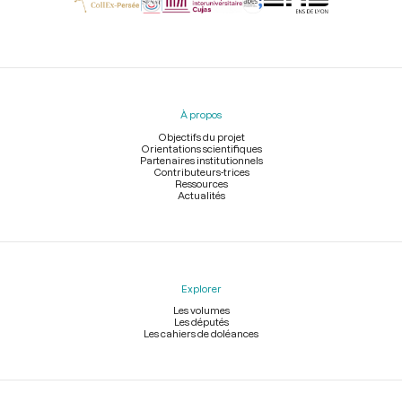
Menu
du
pied
À propos
de
page
Objectifs du projet
Orientations scientifiques
Partenaires institutionnels
Contributeurs-trices
Ressources
Actualités
Explorer
Les volumes
Les députés
Les cahiers de doléances