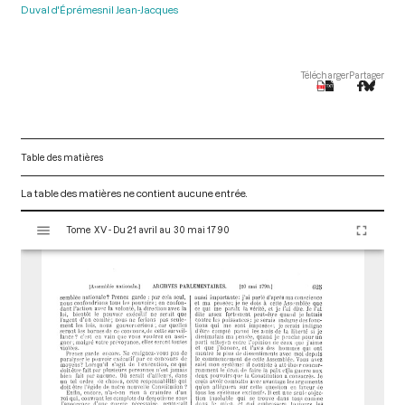
Duval d'Éprémesnil Jean-Jacques
Télécharger
Partager
Table des matières
La table des matières ne contient aucune entrée.
V
Tome XV - Du 21 avril au 30 mai 1790
i
s
u
a
l
i
s
e
u
r