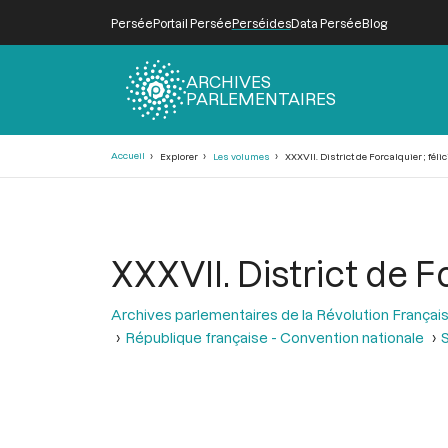
Persée
Portail Persée
Perséides
Data Persée
Blog
ARCHIVES
PARLEMENTAIRES
Fil
Accueil
Explorer
Les volumes
XXXVII. District de Forcalquier ; félic
d'Ariane
XXXVII. District de Fo
Archives parlementaires de la Révolution Françai
République française - Convention nationale
S