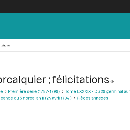
itations
rcalquier ; félicitations
se
Première série (1787-1799)
Tome LXXXIX - Du 29 germinal au 13 
éance du 5 floréal an II (24 avril 1794 )
Pièces annexes