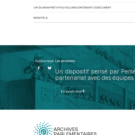
URI DU MANIFEST IIIF DU VOLUME CONTENANT LE DOCUMENT
MODIFIÉ LE
Suivez-nous
Les perséides
Un dispositif pensé par Pers
partenariat avec des équipes 
En savoir plus
ARCHIVES
PARLEMENTAIRES