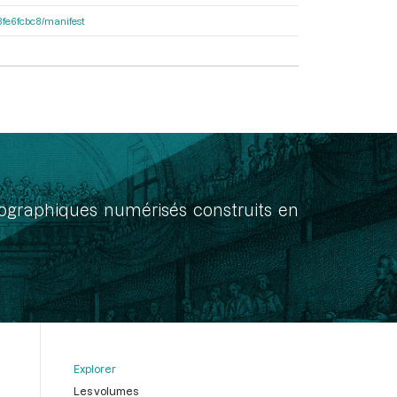
e8fe6fcbc8/manifest
onographiques numérisés construits en
Explorer
Les volumes