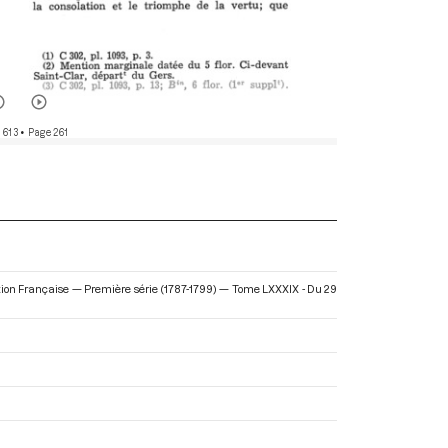
 613
• Page 261
olution Française — Première série (1787-1799) — Tome LXXXIX - Du 29