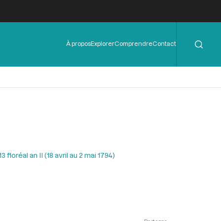
Rechercher
Menu
À propos
Explorer
Comprendre
Contact
de
l'en-
tête
floréal an II (18 avril au 2 mai 1794)