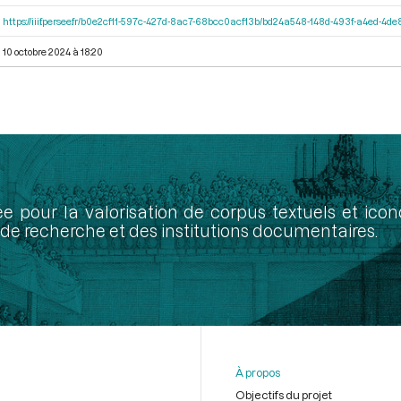
https://iiif.persee.fr/b0e2cf11-597c-427d-8ac7-68bcc0acf13b/bd24a548-148d-493f-a4ed-4d
10 octobre 2024 à 18:20
ée pour la valorisation de corpus textuels et ic
de recherche et des institutions documentaires.
À propos
Objectifs du projet