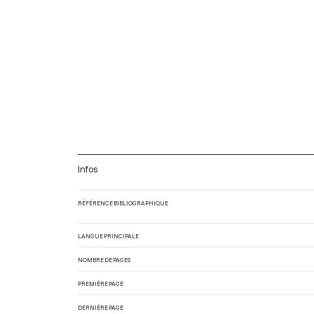
Infos
RÉFÉRENCE BIBLIOGRAPHIQUE
LANGUE PRINCIPALE
NOMBRE DE PAGES
PREMIÈRE PAGE
DERNIÈRE PAGE