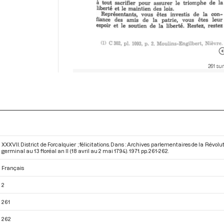
261 sur
XXXVII. District de Forcalquier ; félicitations. Dans : Archives parlementaires de la Rév
germinal au 13 floréal an II (18 avril au 2 mai 1794)
. 1971. pp. 261-262.
Français
2
261
262