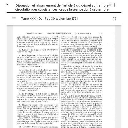
Discussion et ajournement de l'article 3 du décret sur la libre
circulation des subsistances, lors de la séance du 18 septembre
1791
[Discussion]
pp.75-76
V
André Antoine Balthazar d'
Buzot François-Nicolas
Tome XXXI - Du 17 au 30 septembre 1791
i
s
u
a
l
i
s
e
u
r
M
i
r
a
d
o
r