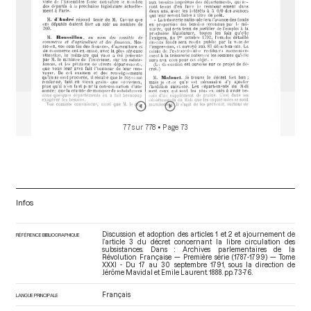
77 sur 778
• Page 73
Infos
Discussion et adoption des articles 1 et 2 et ajournement de
RÉFÉRENCE BIBLIOGRAPHIQUE
l’article 3 du décret concernant la libre circulation des
subsistances. Dans : Archives parlementaires de la
Révolution Française — Première série (1787-1799) — Tome
XXXI - Du 17 au 30 septembre 1791
, sous la direction de
Jérôme Mavidal et Emile Laurent. 1888. pp. 73-76.
Français
LANGUE PRINCIPALE