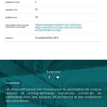
4
NOMBRE DE PAGES
73
PREMIÈRE PAGE
76
DERNIÈRE PAGE
https://iiif.persee.fr/b0e2cf11-597c-427d-8ac7-
URI DU MANIFEST IIIF DU VOLUME
CONTENANT LE DOCUMENT
68bcc0acf13b/43a97ddd-0162-4999-8265-
467fea165028/manifest
10 octobre 2024 à 18:11
MODIFIÉ LE
Suivez-nous
Les perséides
Un dispositif pensé par Persée pour la valorisation de corpus
textuels et iconographiques numérisés construits en
partenariat avec des équipes de recherche et des institutions
documentaires.