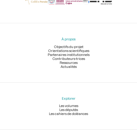
Menu
du
pied
À propos
de
page
Objectifs du projet
Orientations scientifiques
Partenaires institutionnels
Contributeurs-trices
Ressources
Actualités
Explorer
Les volumes
Les députés
Les cahiers de doléances