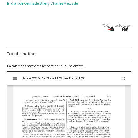
Brûlart de Genlis de Sillery Charles Alexis de
Télécharger
Partager
Table des matières
La table des matières ne contient aucune entrée.
V
Tome XXV - Du 13 avril 1791 au 11 mai 1791
i
s
u
a
l
i
s
e
u
r