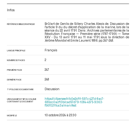
Infos
Brûlart de Genlis de Sillery Charles Alexis de. Discussion de
RÉFÉRENCE BIBLIOGRAPHIQUE
l'article 9 du du décret d'application de la marine, lors de la
séance du 22 avril 1791. Dans : Archives parlementaires de la
Révolution Française — Première série (1787-1799) — Tome
XXV - Du 13 avril 1791 au 11 mai 1791
, sous la direction de
Jérôme Mavidal et Emile Laurent. 1886. pp. 247-248.
Français
LANGUE PRINCIPALE
2
NOMBRE DE PAGES
247
PREMIÈRE PAGE
248
DERNIÈRE PAGE
Discussion
TYPOLOGIE DOCUMENTAIRE
https://iiif.persee.fr/b0e2cf11-597c-427d-8ac7-
URI DU MANIFEST IIIF DU VOLUME
CONTENANT LE DOCUMENT
68bcc0acf13b/cad57d79-1084-4575-9363-
f56f02114a3a/manifest
10 octobre 2024 à 23:30
MODIFIÉ LE